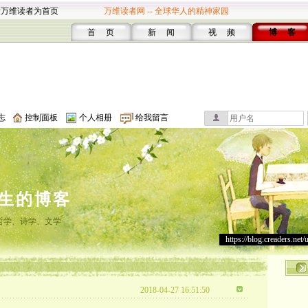
设万维读者为首页
万维读者网 -- 全球华人的精神家园
首 页
新 闻
视 频
博 客
志
控制面板
个人相册
给我留言
生的博客
哲学、诗学、文学
https://blog.creaders.net/
2018-04-27 16:51:50