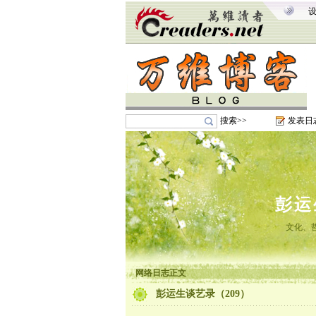
搜索>>
发表日
彭运
文化、
网络日志正文
彭运生谈艺录（209）