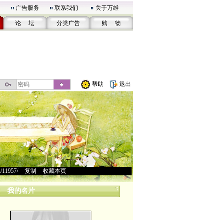
广告服务
联系我们
关于万维
论 坛
分类广告
购 物
帮助
退出
u/11957/
>
复制
>
收藏本页
我的名片