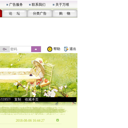
广告服务
联系我们
关于万维
论 坛
分类广告
购 物
帮助
退出
u/11957/
>
复制
>
收藏本页
2018-08-06 16:44:27