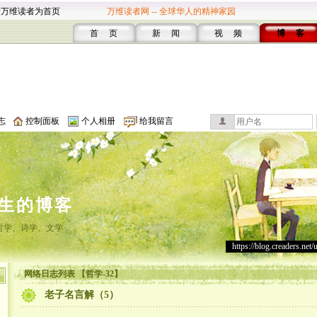
设万维读者为首页
万维读者网 -- 全球华人的精神家园
首 页
新 闻
视 频
博 客
志
控制面板
个人相册
给我留言
生的博客
哲学、诗学、文学
https://blog.creaders.net/
网络日志列表 【哲学-32】
老子名言解（5）