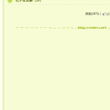
孔子名言解（20）
浏览(1875)
(1