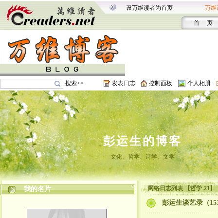
设万维读者为首页
万维
首 页
搜索>>
发表日志
控制面板
个人相册
彭运生的博客
文化、哲学、诗学、文学
网络日志列表 【哲学-21】
我的名片
彭运生谈艺录（15