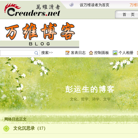
设万维读者为首页
万维
首 页
搜索>>
发表日志
控制面板
个人相册
彭运生的博客
文化、哲学、诗学、文学
网络日志正文
文化沉思录（17）