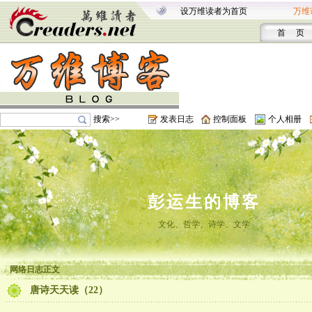
设万维读者为首页
万维
首 页
搜索>>
发表日志
控制面板
个人相册
彭运生的博客
文化、哲学、诗学、文学
网络日志正文
唐诗天天读（22）