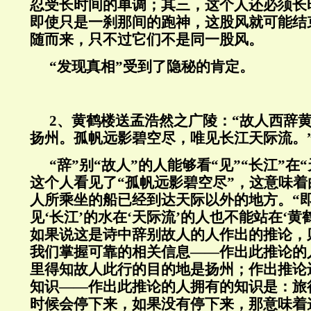
忍受长时间的单调；其三，这个人还必须长
即使只是一刹那间的跑神，这股风就可能结
随而来，只不过它们不是同一股风。
“发现真相”受到了隐秘的肯定。
2、
黄鹤楼送孟浩然之广陵：“故人西辞
扬州。孤帆远影碧空尽，唯见长江天际流。
“辞”别“故人”的人能够看“见”“长江”在
这个人看见了“孤帆远影碧空尽”，这意味着
人所乘坐的船已经到达天际以外的地方。“
见‘长江’的水在‘天际流’的人也不能站在‘黄鹤
如果说这是诗中辞别故人的人作出的推论，
我们掌握可靠的相关信息——作出此推论的
里得知故人此行的目的地是扬州；作出推论
知识——作出此推论的人拥有的知识是：旅
时候会停下来，如果没有停下来，那意味着