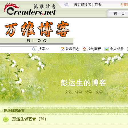
设万维读者为首页
万维
首 页
搜索>>
发表日志
控制面板
个人相册
彭运生的博客
文化、哲学、诗学、文学
网络日志正文
彭运生谈艺录（79）