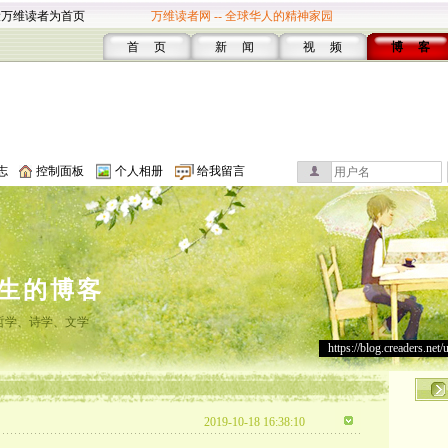
设万维读者为首页
万维读者网 -- 全球华人的精神家园
首 页
新 闻
视 频
博 客
志
控制面板
个人相册
给我留言
生的博客
哲学、诗学、文学
https://blog.creaders.net/
2019-10-18 16:38:10