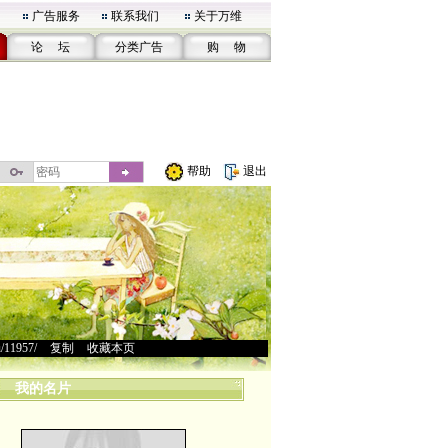
广告服务
联系我们
关于万维
论 坛
分类广告
购 物
帮助
退出
u/11957/
>
复制
>
收藏本页
我的名片