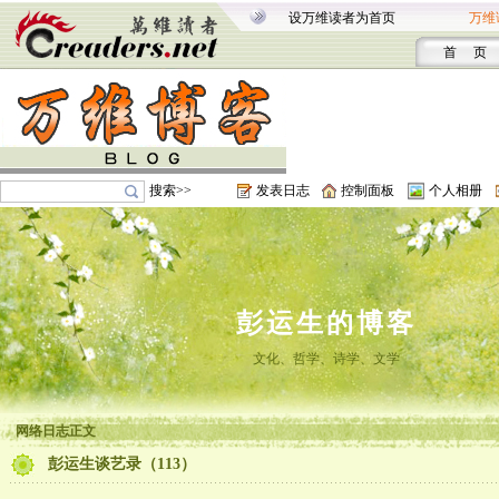
设万维读者为首页
万维
首 页
搜索>>
发表日志
控制面板
个人相册
彭运生的博客
文化、哲学、诗学、文学
网络日志正文
彭运生谈艺录（113）