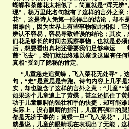
蝴蝶和荼蘼花太相似了，简直就是“浑无辨”
现”，杨万里此名句就有了这样的言外之意
花”，这是诗人凭第一眼得出的结论，却不
困难的，因为世界上有些事物彼此相似，它
辨认不容易，容易导致错误的结论；其次，
们花足够长的时间去观察事物，也就是必须
后，想要看出真相还需要我们足够幸运——
蘼“飞去”，我们就始终难以察觉这里有任何
真相”受到了隐秘的肯定。
“儿童急走追黄蝶，飞入菜花无处寻”，
句，“走”是意思是奔跑。诗句内容上几乎
实，却也隐含了这样的言外之意：“儿童”“追
如果这个儿童追上了黄蝶，甚至还抓住了黄
功于儿童腿脚的强壮和手的快捷，却可能难
实际上，没有眼睛的指引，儿童再强壮的腿
都是无济于事的；黄蝶一旦“飞入菜花”，儿
就是说，儿童的眼睛现在表现出了无能，这