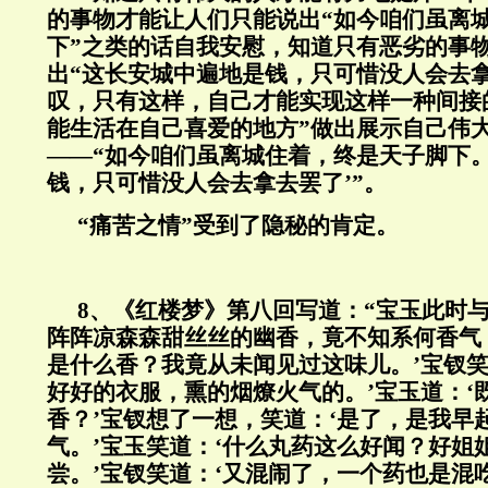
的事物才能让人们只能说出“如今咱们虽离
下”之类的话自我安慰，知道只有恶劣的事
出“这长安城中遍地是钱，只可惜没人会去
叹，只有这样，自己才能实现这样一种间接
能生活在自己喜爱的地方”做出展示自己伟
——“如今咱们虽离城住着，终是天子脚下
钱，只可惜没人会去拿去罢了’”。
“痛苦之情”受到了隐秘的肯定。
8
、《红楼梦》第八回写道：“宝玉此时
阵阵凉森森甜丝丝的幽香，竟不知系何香气
是什么香？我竟从未闻见过这味儿。’宝钗笑
好好的衣服，熏的烟燎火气的。’宝玉道：‘
香？’宝钗想了一想，笑道：‘是了，是我早
气。’宝玉笑道：‘什么丸药这么好闻？好姐
尝。’宝钗笑道：‘又混闹了，一个药也是混吃