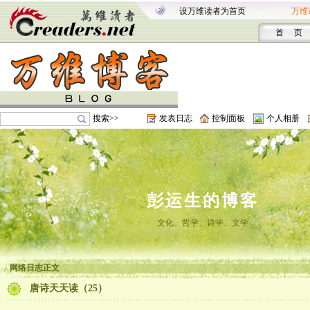
设万维读者为首页
万维
首 页
搜索>>
发表日志
控制面板
个人相册
彭运生的博客
文化、哲学、诗学、文学
网络日志正文
唐诗天天读（25）