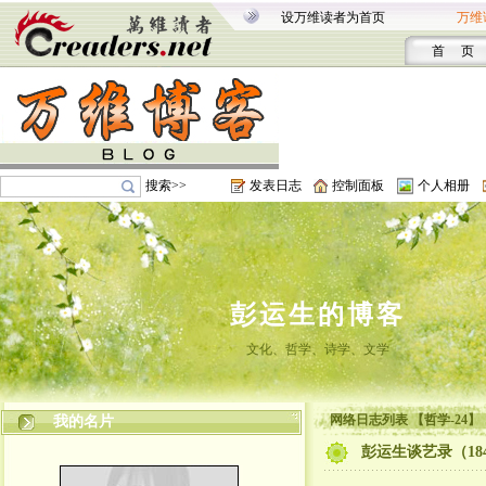
设万维读者为首页
万维
首 页
搜索>>
发表日志
控制面板
个人相册
彭运生的博客
文化、哲学、诗学、文学
网络日志列表 【哲学-24】
我的名片
彭运生谈艺录（18