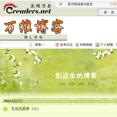
设万维读者为首页
万维
首 页
搜索>>
发表日志
控制面板
个人相册
彭运生的博客
文化、哲学、诗学、文学
网络日志正文
文化沉思录（51）