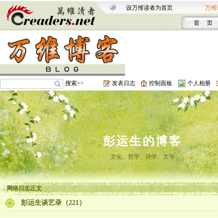
设万维读者为首页
万维
首 页
搜索>>
发表日志
控制面板
个人相册
彭运生的博客
文化、哲学、诗学、文学
网络日志正文
彭运生谈艺录（221）