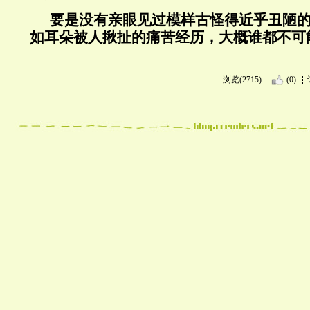
要是没有亲眼见过模样古怪得近乎丑陋
如耳朵被人揪扯的痛苦经历，大概谁都不可
浏览(2715)
(0)