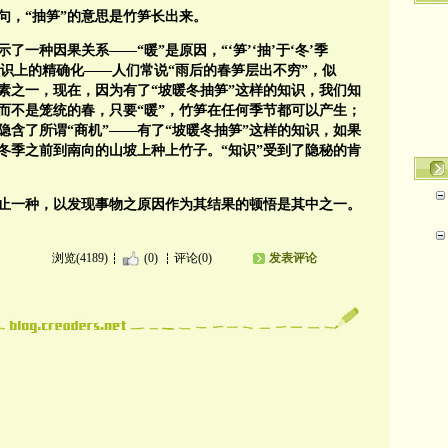
句，“抽笋”的意思是竹笋长出来。
了一种因果关系——“暖”是原因，“‘笋’‘抽’于‘冬’季
认识上的精确化——人们常说“雨后的春笋层出不穷”，似
素之一，现在，因为有了“坡暖冬抽笋”这样的知识，我们知
而不是笼统的春，只要“暖”，竹笋在任何季节都可以产生；
含了所谓“商机”——有了“坡暖冬抽笋”这样的知识，如果
冬季之前到南向的山坡上种上竹子。“知识”受到了隐秘的肯
止一种，以发现事物之原因作为其结果的顿悟是其中之一。
浏览(4189)
(0)
评论(0)
发表评论