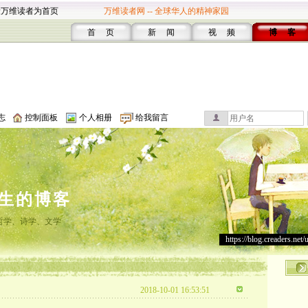
设万维读者为首页
万维读者网 -- 全球华人的精神家园
首 页
新 闻
视 频
博 客
志
控制面板
个人相册
给我留言
生的博客
哲学、诗学、文学
https://blog.creaders.net/
2018-10-01 16:53:51