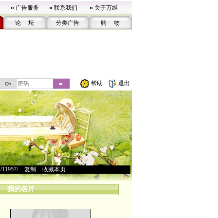
广告服务
联系我们
关于万维
论 坛
分类广告
购 物
帮助
退出
u/11957/
>
复制
>
收藏本页
我的名片