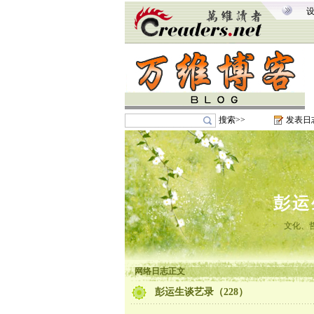
搜索>>
发表日
彭运
文化、
网络日志正文
彭运生谈艺录（228）