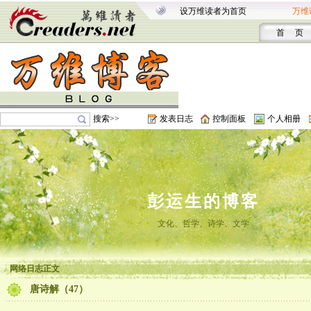
设万维读者为首页
万维
首 页
搜索>>
发表日志
控制面板
个人相册
彭运生的博客
文化、哲学、诗学、文学
网络日志正文
唐诗解（47）