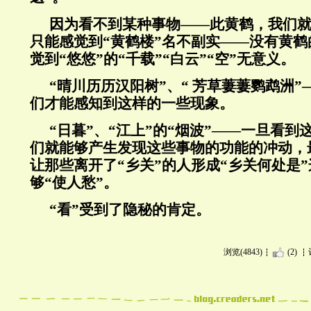
因为看不到某种事物——此黄鹤，我们
只能感觉到
“
黄鹤楼
”
名不副实——没有黄鹤
觉到
“
悠悠
”
的
“
千载
”“
白云
”“空”
无意义。
“晴川历历汉阳树”
、
“ 芳草萋萋鹦鹉洲”
们才能感知到这样的一些现象。
“日暮”、“江上”的“烟波”——一旦看
们就能够产生发现这些事物的功能的冲动，
让那些离开了“乡关”的人形成“乡关何处是
够“使人愁”。
“
看
”
受到了隐秘的肯定。
浏览(4843)
(2)