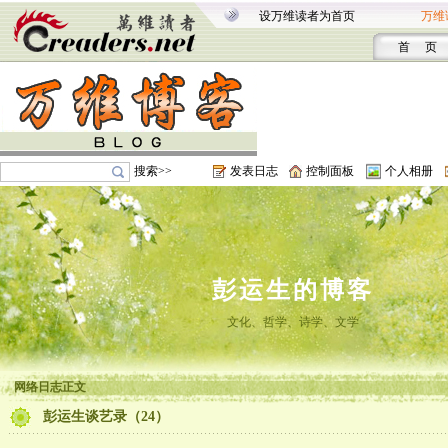
设万维读者为首页
万维
首 页
搜索>>
发表日志
控制面板
个人相册
彭运生的博客
文化、哲学、诗学、文学
网络日志正文
彭运生谈艺录（24）