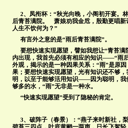
2
、凤衔杯：“秋光向晚，小阁初开宴。
后青苔满院。 萧娘劝我金卮，殷勤更唱新
人生不饮何为？”
有言外之意的是“雨后青苔满院”。
要想快速实现愿望，譬如我想让“青苔满
内出现，我首先必须有相应的知识——“雨
外观，揭示的是一种因果关系：“雨”是原因
果；要想快速实现愿望，光有知识还不够，
明，以至于能够活用知识——因为聪明，我
够多的水，“雨”无非是一种水。
“快速实现愿望”受到了隐秘的肯定。
3
、破阵子（春景）：“燕子来时新社，
碧苔三四点，叶底黄鹂一两声，日长飞絮轻