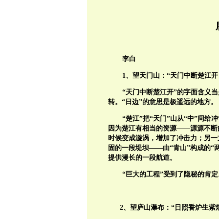
李白
1、望天门山：“天门中断楚江
“天门中断楚江开”的字面含义
转。“日边”的意思是极遥远的地方。
“楚江”把“天门”山从“中”间
因为楚江有相当的资源——源源不断
时候变成漩涡，增加了冲击力；另一
固的一段堤坝——由“青山”构成的“
提供漫长的一段航道。
“巨大的工程”受到了隐秘的肯定
2、望庐山瀑布：“日照香炉生紫