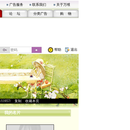
广告服务
联系我们
关于万维
论 坛
分类广告
购 物
帮助
退出
u/11957/
>
复制
>
收藏本页
我的名片