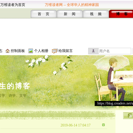
设万维读者为首页
万维读者网 -- 全球华人的精神家园
首 页
新 闻
视 频
博 客
志
控制面板
个人相册
给我留言
生的博客
哲学、诗学、文学
https://blog.creaders.net/
2019-06-14 17:04:17