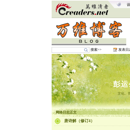
搜索>>
发表日
彭运
文化、
网络日志正文
唐诗解（修订4）