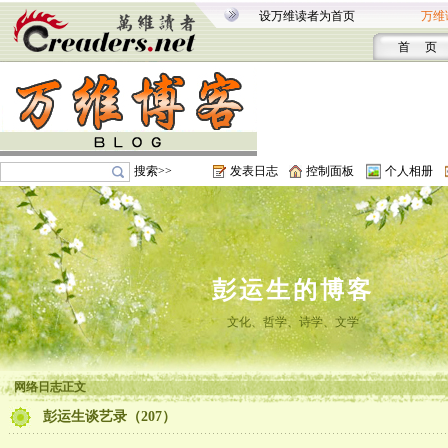
设万维读者为首页
万维
首 页
搜索>>
发表日志
控制面板
个人相册
彭运生的博客
文化、哲学、诗学、文学
网络日志正文
彭运生谈艺录（207）