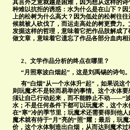
其言外之意就越是困难，因为想从这样的诗
种难以抗拒的诱惑：水为什么是在山下？因
上的松树为什么高大？因为低处的松树往往
候就被人砍伐了，而运走高处的树更费力。
发掘这样的哲理，意味着它把作品肢解成了
做文章，意味着它遗忘了作品各部分血肉相
2、文学作品分析的终点在哪里？
“月照寒波白烟起”，这是刘禹锡的诗句
有“白烟”从一个水体升“起”，如果说这
则玩魔术不是轻而易举的事情。这个水体要
须让自己行动起来，而不能静止不动——“
水；不是任何条件下都可以玩魔术，这个水
在“寒”冷的季节里；玩魔术还需要得到他
魔术就有待于“月”亮的“照”耀；最后，玩
价，这个水体制造出白烟，从而达到魔术过