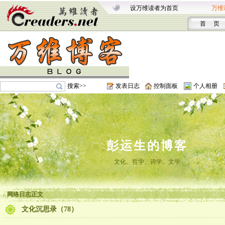
设万维读者为首页
万维
首 页
搜索>>
发表日志
控制面板
个人相册
彭运生的博客
文化、哲学、诗学、文学
网络日志正文
文化沉思录（78）