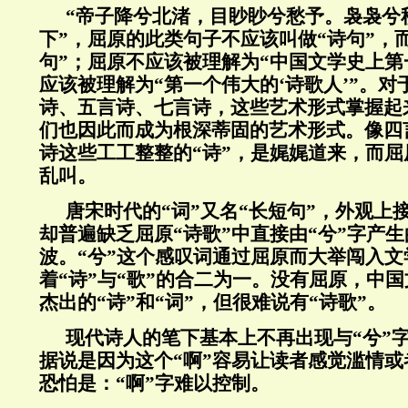
“帝子降兮北渚，目眇眇兮愁予。袅袅兮
下”，屈原的此类句子不应该叫做“诗句”，
句”；屈原不应该被理解为“中国文学史上第
应该被理解为“第一个伟大的‘诗歌人’”。
诗、五言诗、七言诗，这些艺术形式掌握起
们也因此而成为根深蒂固的艺术形式。像四
诗这些工工整整的“诗”，是娓娓道来，而屈
乱叫。
唐宋时代的“词”又名“长短句”，外观上
却普遍缺乏屈原“诗歌”中直接由“兮”字产
波。“兮”这个感叹词通过屈原而大举闯入文
着“诗”与“歌”的合二为一。没有屈原，中
杰出的“诗”和“词”，但很难说有“诗歌”。
现代诗人的笔下基本上不再出现与“兮”字
据说是因为这个“啊”容易让读者感觉滥情
恐怕是：“啊”字难以控制。