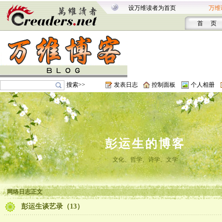
设万维读者为首页
万维
首 页
搜索>>
发表日志
控制面板
个人相册
彭运生的博客
文化、哲学、诗学、文学
网络日志正文
彭运生谈艺录（13）