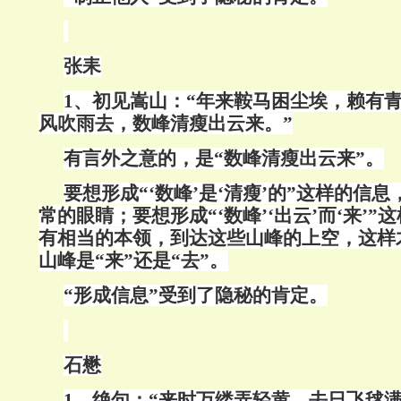
张耒
1
、初见嵩山：“年来鞍马困尘埃，赖有
风吹雨去，数峰清瘦出云来。”
有言外之意的，是“数峰清瘦出云来”。
要想形成“‘数峰’是‘清瘦’的”这样的信
常的眼睛；要想形成“‘数峰’‘出云’而‘来’
有相当的本领，到达这些山峰的上空，这样
山峰是“来”还是“去”。
“形成信息”受到了隐秘的肯定。
石懋
1
、绝句：“来时万缕弄轻黄，去日飞毬