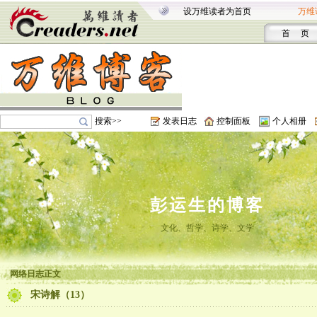
设万维读者为首页
万维
首 页
搜索>>
发表日志
控制面板
个人相册
彭运生的博客
文化、哲学、诗学、文学
网络日志正文
宋诗解（13）