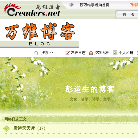
设万维读者为首页
万维
首 页
搜索>>
发表日志
控制面板
个人相册
彭运生的博客
文化、哲学、诗学、文学
网络日志正文
唐诗天天读（17）