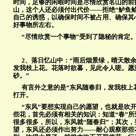
时间，足够的闲暇时间是尽情欣赏名山的前
山，这个人还必须付出代价——拒绝“鲈鱼
自己的诱惑，以确保时间不被占用、确保其
好事物所左右。
“尽情欣赏一个事物”受到了隐秘的肯定
2、落日忆山中：“雨后烟景绿，晴天散
发我枝上花。花落时欲暮，见此令人嗟。愿
砂。”
有言外之意的是“东风随春归，发我枝上花
打开。
“东风”要想实现自己的愿望，也就是吹开
些花，首先必须有相关的知识：知道“春”
很多很多，所以，东风就“随春归”；其次
望，东风还必须作出努力——耐心观察那些