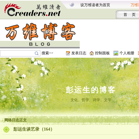
设万维读者为首页
万维
首 页
搜索>>
发表日志
控制面板
个人相册
彭运生的博客
文化、哲学、诗学、文学
网络日志正文
彭运生谈艺录（164）