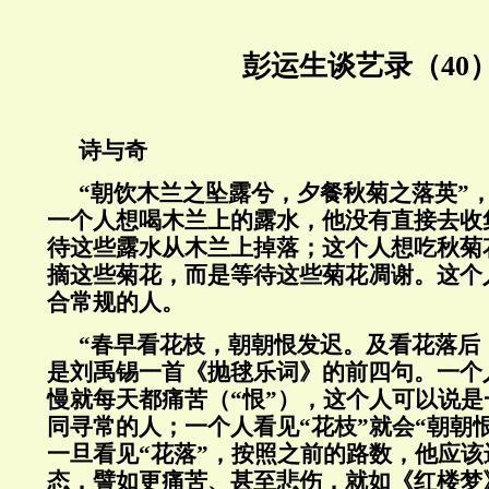
彭运生谈艺录（40
诗与奇
“朝饮木兰之坠露兮，夕餐秋菊之落英”
一个人想喝木兰上的露水，他没有直接去收
待这些露水从木兰上掉落；这个人想吃秋菊
摘这些菊花，而是等待这些菊花凋谢。这个
合常规的人。
“春早看花枝，朝朝恨发迟。及看花落后
是刘禹锡一首《抛毬乐词》的前四句。一个
慢就每天都痛苦（“恨”），这个人可以说
同寻常的人；一个人看见“花枝”就会“朝朝
一旦看见“花落”，按照之前的路数，他应
态，譬如更痛苦、甚至悲伤，就如《红楼梦