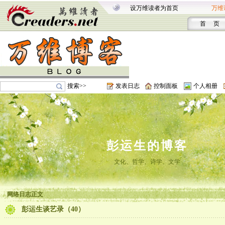
设万维读者为首页
万维
首 页
搜索>>
发表日志
控制面板
个人相册
彭运生的博客
文化、哲学、诗学、文学
网络日志正文
彭运生谈艺录（40）