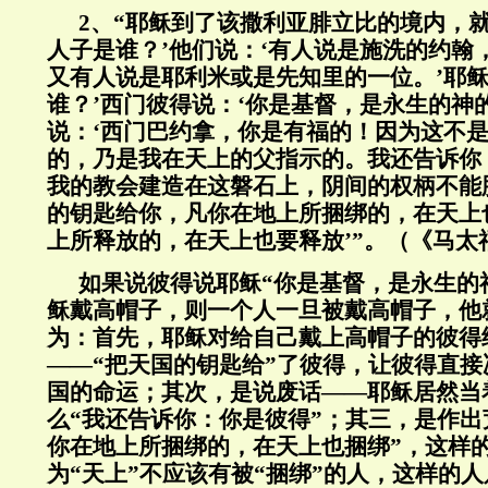
2、“耶稣到了该撒利亚腓立比的境内，就
人子是谁？’他们说：‘有人说是施洗的约翰
又有人说是耶利米或是先知里的一位。’耶稣
谁？’西门彼得说：‘你是基督，是永生的神
说：‘西门巴约拿，你是有福的！因为这不
的，乃是我在天上的父指示的。我还告诉你
我的教会建造在这磐石上，阴间的权柄不能
的钥匙给你，凡你在地上所捆绑的，在天上
上所释放的，在天上也要释放’”。（《马太
如果说彼得说耶稣“你是基督，是永生的
稣戴高帽子，则一个人一旦被戴高帽子，他
为：首先，耶稣对给自己戴上高帽子的彼得
——“把天国的钥匙给”了彼得，让彼得直
国的命运；其次，是说废话——耶稣居然当
么“我还告诉你：你是彼得”；其三，是作出
你在地上所捆绑的，在天上也捆绑”，这样
为“天上”不应该有被“捆绑”的人，这样的