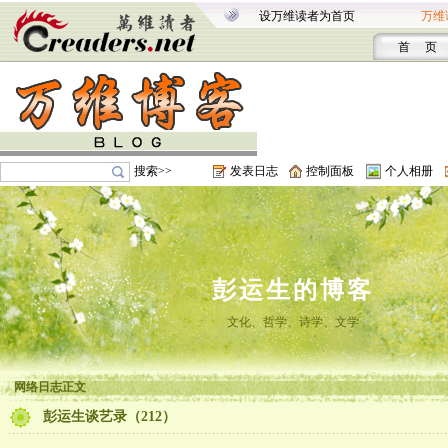
设万维读者为首页
万维
首 页
搜索>>
发表日志
控制面板
个人相册
彭运生的博客
文化、哲学、诗学、文学
网络日志正文
彭运生谈艺录（212）