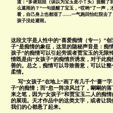
道：“多谢姐姐（误以为宝玉是小丫头）提醒了
么遮雨的？”一句提醒了宝玉，“哎哟”了一声，
看，自己身上也都湿了……一气跑回怡红院去了
孩子没处避雨。
这段文字是人性中的“喜爱痴情（专一）”创
子”是痴情的象征，这里的隐秘声音是：痴
孩子”的痴情可以引起旁观者贾宝玉的无限
情既是由“女孩子”的痴情所诱发，对于此痴
善的。总之，痴情可以导致善意，可以让整
柔情。
写“女孩子”在地上“画了有几千个‘蔷’”
子”的痴情；而“忽一阵凉风过了，唰唰的落
来之笔，因为“女孩子”和贾宝玉二人的痴
的展现。天才作品中的这类文字，或者让我
我们的心都悬了起来。