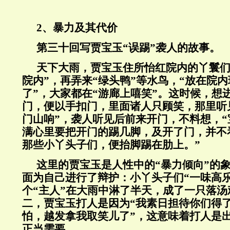
2、暴力及其代价
第三十回写贾宝玉“误踢”袭人的故事。
天下大雨，贾宝玉住所怡红院内的丫鬟们
院内”，再弄来“绿头鸭”等水鸟，“放在院
了”，大家都在“游廊上嘻笑”。这时候，想
门，便以手扣门，里面诸人只顾笑，那里听
门山响”，袭人听见后前来开门，不料想，
满心里要把开门的踢几脚，及开了门，并不
那些小丫头子们，便抬脚踢在肋上。”
这里的贾宝玉是人性中的“暴力倾向”的
面为自己进行了辩护：小丫头子们“一味高
个“主人”在大雨中淋了半天，成了一只落
二，贾宝玉打人是因为“我素日担待你们得
怕，越发拿我取笑儿了”，这意味着打人是
正当需要。