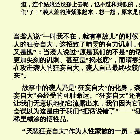
道，连个姑娘还没挣上去呢，也不过和我似的，
们’了！”袭人羞的脸紫胀起来，想一想，原来是
当袭人说“一时我不在，就有事故儿”的时
人的狂妄自大，这招致了晴雯的有力讥刺，
又是愧”；当袭人说过“原是我们的不是”的
更加尖刻的讥刺、甚至是“揭老底”，而晴
在攻击袭人的狂妄自大，袭人自己最终收获
来”。
故事中的袭人乃是“狂妄自大”的化身，
妄自大”会经受的可耻命运。“狂妄自大”还
让我们无意识地把它流露出来，我们因为它
会误以为这是由于我们“把话说错了”——“
稀里糊涂的牺牲品。
“厌恶狂妄自大”作为人性家族的一员，