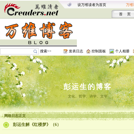
设万维读者为首页
万维
首 页
搜索>>
发表日志
控制面板
个人相册
彭运生的博客
文化、哲学、诗学、文学
网络日志正文
彭运生解《红楼梦》（6）