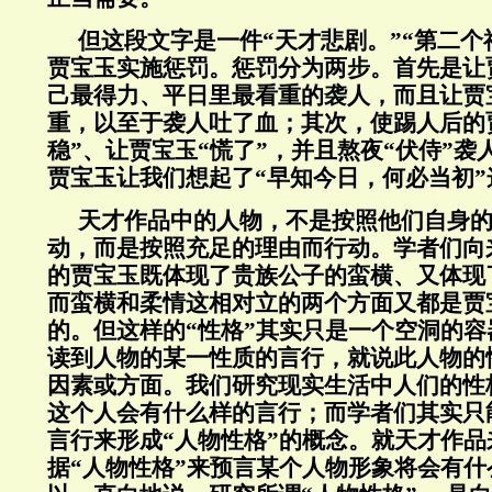
但这段文字是一件“天才悲剧。”“第二个
贾宝玉实施惩罚。惩罚分为两步。首先是让
己最得力、平日里最看重的袭人，而且让贾
重，以至于袭人吐了血；其次，使踢人后的
稳”、让贾宝玉“慌了”，并且熬夜“伏侍”
贾宝玉让我们想起了“早知今日，何必当初”
天才作品中的人物，不是按照他们自身的
动，而是按照充足的理由而行动。学者们向
的贾宝玉既体现了贵族公子的蛮横、又体现
而蛮横和柔情这相对立的两个方面又都是贾
的。但这样的“性格”其实只是一个空洞的
读到人物的某一性质的言行，就说此人物的
因素或方面。我们研究现实生活中人们的性
这个人会有什么样的言行；而学者们其实只
言行来形成“人物性格”的概念。就天才作
据“人物性格”来预言某个人物形象将会有