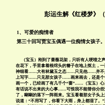
彭运生解《红楼梦》（
1、可爱的痴情者
第三十回写贾宝玉偶遇一位痴情女孩子
（宝玉）刚到了蔷薇花架，只听有人哽噎之
在花下，手里拿着根绾头的簪子在地上抠土，一
神细看……大有林黛玉之态……只见他……并不
上写字……只见那女孩子……画来画去，还是个
画一个，已经画了有几千个“蔷”……（宝玉）心
有话说不出来的大心事……可恨我不能替你分些
了，唰唰的落下一阵雨来。宝玉看着那女子头上
说道：“不用写了，你看下大雨，身上都湿了。