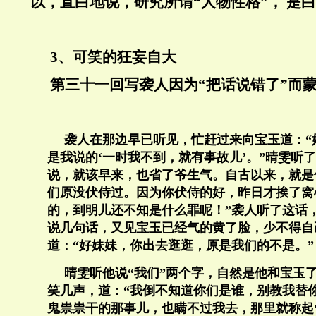
以，直白地说，研究所谓“人物性格”，
是白
3、可笑的狂妄自大
第三十一回写袭人因为“把话说错了”而
袭人在那边早已听见，忙赶过来向宝玉道：“
是我说的‘一时我不到，就有事故儿’。”晴雯听
说，就该早来，也省了爷生气。自古以来，就是
们原没伏侍过。因为你伏侍的好，昨日才挨了窝
的，到明儿还不知是什么罪呢！”袭人听了这话
说几句话，又见宝玉已经气的黄了脸，少不得自
道：“好妹妹，你出去逛逛，原是我们的不是。”
晴雯听他说“我们”两个字，自然是他和宝玉
笑几声，道：“我倒不知道你们是谁，别教我替
鬼祟祟干的那事儿，也瞒不过我去，那里就称起‘