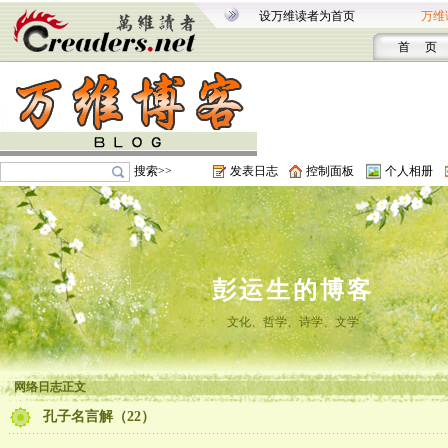
设万维读者为首页
万维
首 页
搜索>>
发表日志
控制面板
个人相册
彭运生的博客
文化、哲学、诗学、文学
网络日志正文
孔子名言解（22）