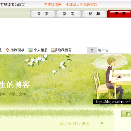
设万维读者为首页
万维读者网 -- 全球华人的精神家园
首 页
新 闻
视 频
博 客
志
控制面板
个人相册
给我留言
生的博客
哲学、诗学、文学
https://blog.creaders.net/
2017-09-30 18:19:06