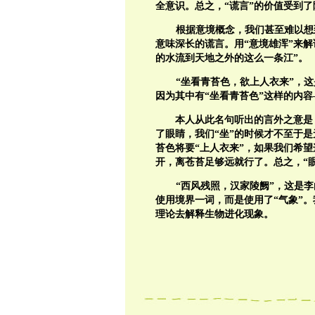
全意识。总之，“谎言”的价值受到
根据意境概念，我们甚至难以想
意味深长的谎言。用“意境雄浑”来解
的水流到天地之外的这么一条江”。
“坐看青苔色，欲上人衣来”，
因为其中有“坐看青苔色”这样的内
本人从此名句听出的言外之意是
了眼睛，我们“坐”的时候才不至于
苔色将要“上人衣来”，如果我们希
开，离苍苔足够远就行了。总之，“
“西风残照，汉家陵阙”，这是
使用境界一词，而是使用了“气象”。
理论去解释生物进化现象。