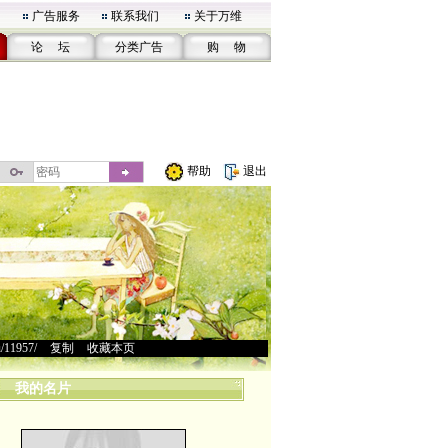
广告服务
联系我们
关于万维
论 坛
分类广告
购 物
帮助
退出
u/11957/
>
复制
>
收藏本页
我的名片