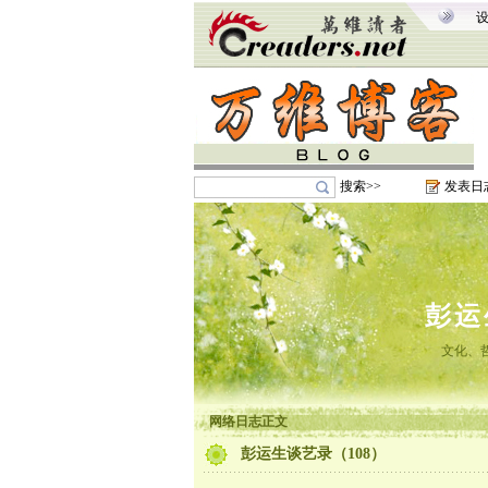
搜索>>
发表日
彭运
文化、
网络日志正文
彭运生谈艺录（108）