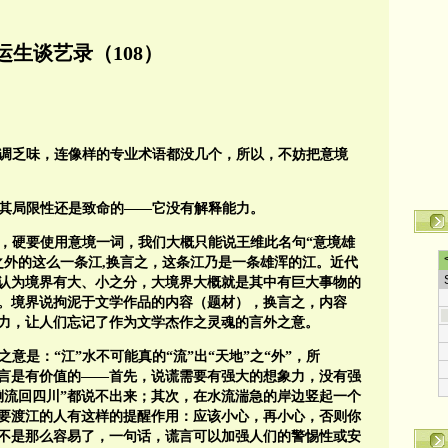
运生谈艺录（108）
调乏味，连像样的专业术语都没几个，所以，不妨把意境
其局限性还是致命的——它没有解释能力。
句，硬要使用意境一词，我们大概只能说王维此名句“意境雄
之外的这么一条江,换言之，这条江乃是一条雄浑的江。近代
认为境界有大、小之分，大境界大概就是其中有巨大事物的
。境界说拘泥于文学作品的内容（题材），换言之，内容
力，让人们忘记了作为文学杰作之灵魂的言外之意。
意是：“江”水不可能真的“流”出“天地”之“外”，所
谎言是有价值的——首先，说谎需要有强大的想象力，没有强
倒流回四川”都说不出来；其次，在水流湍急的岸边竖起一个
想要渡江的人有这样的提醒作用：应该小心，再小心，否则你
不是那么容易了，一句话，谎言可以加强人们的警惕性或安