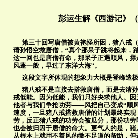
彭运生解《西游记》（
第三十回写唐僧被黄袍怪所困，猪八戒
请孙悟空救唐僧，“真个那呆子跳将起来，
这一回也是唐僧有命，那呆子正遇顺风，撑
风蓬一般，早过了东洋大海”。
这段文字所体现的想象力大概是登峰造
猪八戒不是直接去搭救唐僧，而是去请
戒低能。因为低能，我们只好央求他人。因
他者与我们争抢功劳——风把自己变成“顺
速度，一旦猪八戒搭救唐僧的计划最终实现
劳，反正猪八戒的功劳会被瓜分，那份功劳
也会被归因于唐僧的命大。更气人的是，猪
从根本上就用不着风的微不足道的帮助，但