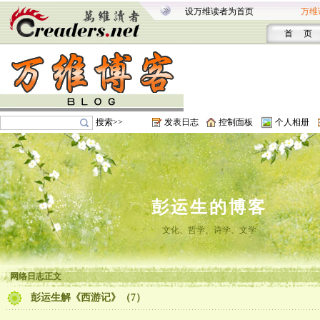
设万维读者为首页
万维
首 页
搜索>>
发表日志
控制面板
个人相册
彭运生的博客
文化、哲学、诗学、文学
网络日志正文
彭运生解《西游记》（7）