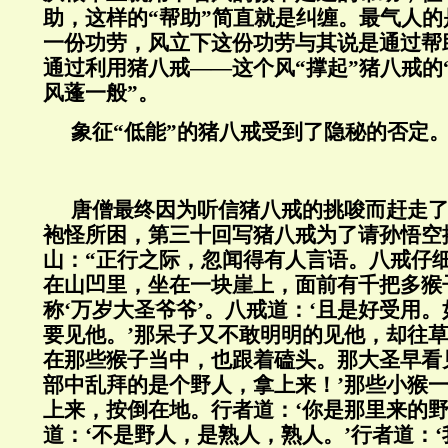
助，这样的“帮助”简直就是纠缠。最气人
一份功劳，风立下这份功劳与其说是通过帮
通过利用猪八戒——这个风“撑起”猪八戒的
风蓬一般”。
象征“低能”的猪八戒受到了隐秘的否定
唐僧最终因为听信猪八戒的挑唆而赶走
袍怪所困，第三十回写猪八戒为了请孙悟空
山：“正行之际，忽闻得有人言语。八戒仔
在山凹里，坐在一块崖上，面前有千把多猴
称‘万岁大圣爷爷’。八戒道：‘且是好受用
要见他。’那呆子又不敢明明的见他，却往
在那些猴子当中，也跟着磕头。那大圣早看
部中乱拜的是个野人，拿上来！’那些小猴
上来，按倒在地。行者道：‘你是那里来的野
道：‘不是野人，是熟人，熟人。’行者道：