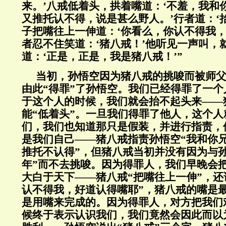
来。’八戒低着头，拱着嘴道：‘不羞，我和
又推托认不得，说是甚么野人。’行者道：‘
子把嘴往上一伸道：‘你看么，你认不得我，
者忍不住笑道：‘猪八戒！’他听见一声叫，
道：‘正是，正是，我是猪八戒！’”
当初，孙悟空因为猪八戒的挑唆而被师
由此“得罪”了孙悟空。我们已经得罪了一
于这个人的时候，我们就会抬不起头来——
能“低着头”。一旦我们得罪了他人，这个
们，我们也知道那只是假装，并进行指责，
是我们自己——猪八戒指责孙悟空“我和你
推托不认得”，但猪八戒当初并没有因为与
年”而不去挑唆。因为得罪人，我们早晚会
大白于天下——猪八戒“把嘴往上一伸”，还
认不得我，好道认得嘴耶”，猪八戒的嘴是
是用嘴来完成的。因为得罪人，对方把我们
候终于表示认识我们，我们竟然会因此而以