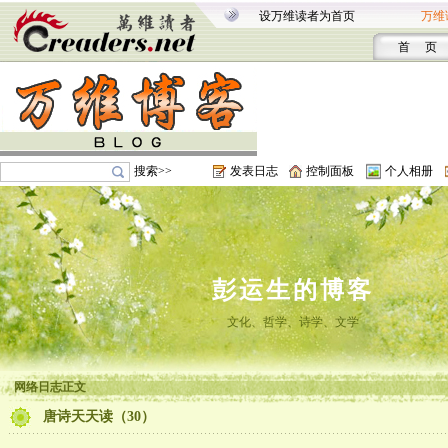
设万维读者为首页
万维
首 页
搜索>>
发表日志
控制面板
个人相册
彭运生的博客
文化、哲学、诗学、文学
网络日志正文
唐诗天天读（30）