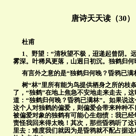
唐诗天天读（30）
杜甫
1
、野望：“清秋望不极，迢递起曾阴。
雾深。叶稀风更落，山迥日初沉。独鹤归何
有言外之意的是“独鹤归何晚？昏鸦已满
树“林”里所有能为鸟提供栖身之所的枝条
了，“独鹤”在地上焦急不安地走来走去，
道：“独鹤归何晚？昏鸦已满林”。如果说
这个人对独鹤的偏爱，则偏爱会带来种种不
被偏爱对象的独鹤有可能心生怨愤：我已经
责怪我回来得太晚！其次，那些昏鸦听了这
里去：难度我们就因为是昏鸦就不配占据这