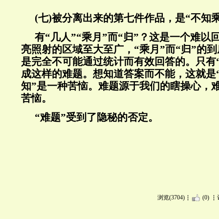
(
七
)
被分离出来的第七件作品，是“不知
有
“
几人
”“
乘月
”
而
“
归
”
？这是一个难以
亮照射的区域至大至广，
“
乘月
”
而
“
归
”
的到
是完全不可能通过统计而有效回答的。只有
成这样的难题。想知道答案而不能，这就是
知
”
是一种苦恼。难题源于我们的瞎操心，
苦恼。
“
难题
”
受到了隐秘的否定。
浏览(3704)
(0)