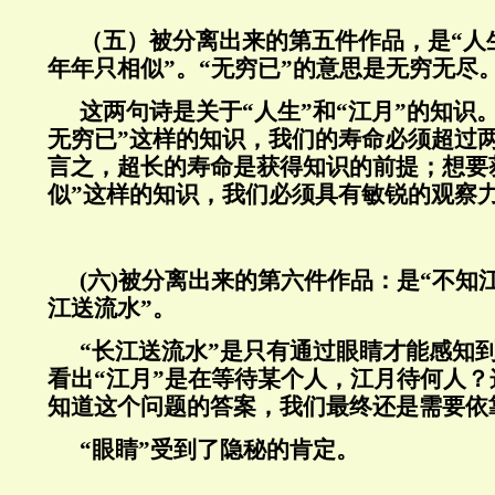
（五）被分离出来的第五件作品，是
“
人
年年只相似
”
。
“
无穷已
”
的意思是无穷无尽
这两句诗是关于
“
人生
”
和
“
江月
”
的知识
无穷已
”
这样的知识，我们的寿命必须超过
言之，超长的寿命是获得知识的前提；想要
似
”
这样的知识，我们必须具有敏锐的观察
(
六
)
被分离出来的第六件作品：是“不知
江送流水”。
“长江送流水”是只有通过眼睛才能感知
看出“江月”是在等待某个人，江月待何人
知道这个问题的答案，我们最终还是需要依
“眼睛”受到了隐秘的肯定。