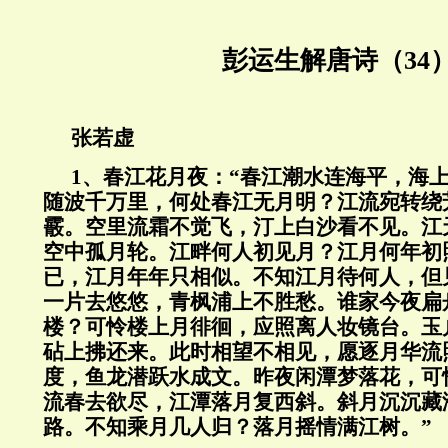
彭运生解唐诗（34
张若虚
1
、春江花月夜：“春江潮水连海平，海
随波千万里，何处春江无月明？江流宛转绕
霰。空里流霜不觉飞，汀上白沙看不见。江
空中孤月轮。江畔何人初见月？江月何年初
已，江月年年只相似。不知江月待何人，但
一片去悠悠，青枫浦上不胜愁。谁家今夜扁
楼？可怜楼上月徘徊，应照离人妆镜台。玉
砧上拂还来。此时相望不相见，愿逐月华流
度，鱼龙潜跃水成文。昨夜闲潭梦落花，可
流春去欲尽，江潭落月复西斜。斜月沉沉藏
路。不知乘月几人归？落月摇情满江树。”