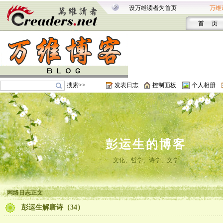
设万维读者为首页
万维
首 页
搜索>>
发表日志
控制面板
个人相册
彭运生的博客
文化、哲学、诗学、文学
网络日志正文
彭运生解唐诗（34）