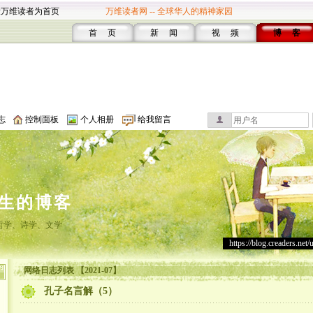
设万维读者为首页
万维读者网 -- 全球华人的精神家园
首 页
新 闻
视 频
博 客
志
控制面板
个人相册
给我留言
生的博客
哲学、诗学、文学
https://blog.creaders.net/
网络日志列表 【2021-07】
孔子名言解（5）