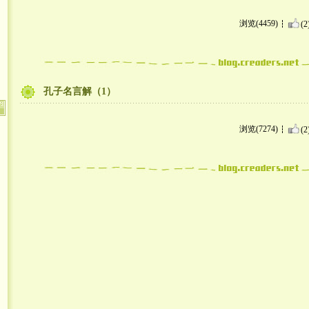
浏览(4459)
(2
孔子名言解（1）
浏览(7274)
(2