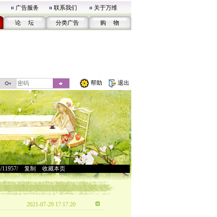
广告服务
联系我们
关于万维
论 坛
分类广告
购 物
帮助
退出
u/11957/
>
复制
>
收藏本页
2021-07-29 17:17:20