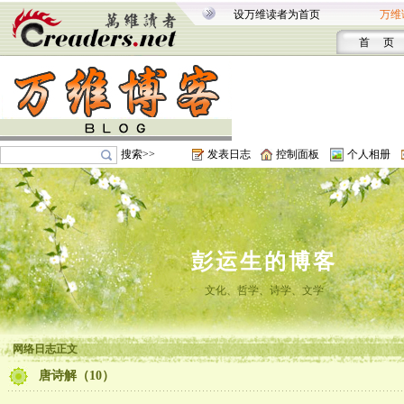
设万维读者为首页
万维
首 页
搜索>>
发表日志
控制面板
个人相册
彭运生的博客
文化、哲学、诗学、文学
网络日志正文
唐诗解（10）