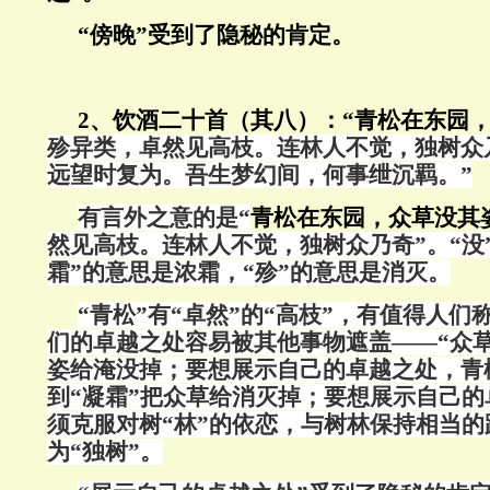
“傍晚”受到了隐秘的肯定。
2
、饮酒二十首（其八）：“青松在东园
殄异类，卓然见高枝。连林人不觉，独树众
远望时复为。吾生梦幻间，何事绁沉羁。”
有言外之意的是“
青松在东园，众草没其
然见高枝。连林人不觉，独树众乃奇”。“没
霜”的意思是浓霜，“殄”的意思是消灭。
“青松”有“卓然”的“高枝”，有值得人们称
们的卓越之处容易被其他事物遮盖——“众
姿给淹没掉；要想展示自己的卓越之处，青
到“凝霜”把众草给消灭掉；要想展示自己
须克服对树“林”的依恋，与树林保持相当
为“独树”。