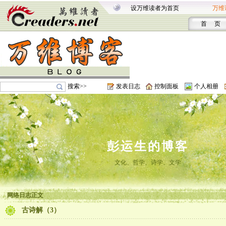
设万维读者为首页
万维
首 页
搜索>>
发表日志
控制面板
个人相册
彭运生的博客
文化、哲学、诗学、文学
网络日志正文
古诗解（3）