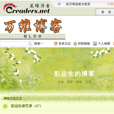
设万维读者为首页
万维
首 页
搜索>>
发表日志
控制面板
个人相册
彭运生的博客
文化、哲学、诗学、文学
网络日志正文
彭运生谈艺录（47）