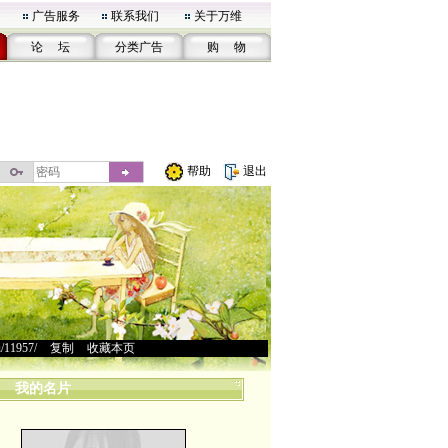
广告服务
联系我们
关于万维
论 坛
分类广告
购 物
帮助
退出
u/11957/
>
复制
>
收藏本页
我的名片