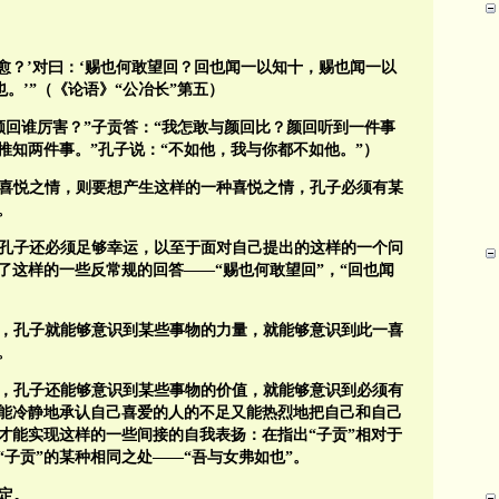
愈？’对曰：‘赐也何敢望回？回也闻一以知十，赐也闻一以
。’”（《论语》“公冶长”第五）
颜回谁厉害？”子贡答：“我怎敢与颜回比？颜回听到一件事
推知两件事。”孔子说：“不如他，我与你都不如他。”）
喜悦之情，则要想产生这样的一种喜悦之情，孔子必须有某
。
孔子还必须足够幸运，以至于面对自己提出的这样的一个问
出了这样的一些反常规的回答——“赐也何敢望回”，“回也闻
，孔子就能够意识到某些事物的力量，就能够意识到此一喜
。
，孔子还能够意识到某些事物的价值，就能够意识到必须有
能冷静地承认自己喜爱的人的不足又能热烈地把自己和自己
才能实现这样的一些间接的自我表扬：在指出“子贡”相对于
“子贡”的某种相同之处——“吾与女弗如也”。
定。