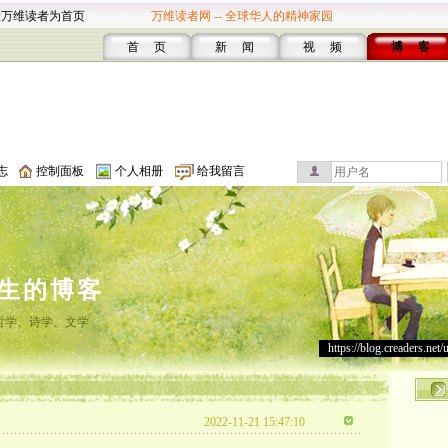
设万维读者为首页
万维读者网 -- 全球华人的精神家园
首 页
新 闻
视 频
博 客
志
控制面板
个人相册
给我留言
生的博客
哲学、诗学、文学
https://blog.creaders.net/
2022-11-21 15:47:10