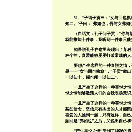
51
、“子谓子贡曰：‘女与回也孰
知二。’子曰：‘弗如也，吾与女弗如也
（白话文：孔子问子贡：“你与
就能推知十件事，我听到一件事只能
如果说孔子在这里表现出了某种
种个性，喜爱能够屡屡打破常规的人
要想产生这样的一种喜悦之情，
题——“女与回也孰愈”，“子贡”做
一以知十，赐也闻一以知二”。
一旦产生了这样的一种喜悦之情
悦之情能够激活人们的自我表扬意识
一旦产生了这样的一种喜悦之情
某些信念，坚信只有杰出的人才能既
喜爱的人拴到一起，只有这样，自己
颜回是“弗如也”之后，又说出自己和
“产生喜悦之情”受到了隐秘的肯