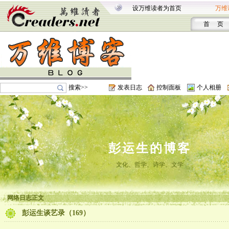
设万维读者为首页
万维
首 页
搜索>>
发表日志
控制面板
个人相册
彭运生的博客
文化、哲学、诗学、文学
网络日志正文
彭运生谈艺录（169）