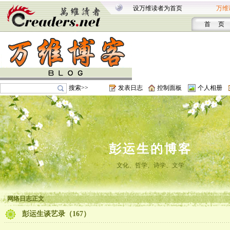
设万维读者为首页
万维
首 页
搜索>>
发表日志
控制面板
个人相册
彭运生的博客
文化、哲学、诗学、文学
网络日志正文
彭运生谈艺录（167）