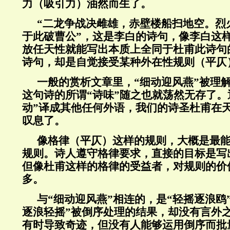
力（吸引力）油然而生了。
“二龙争战决雌雄，赤壁楼船扫地空。烈
于此破曹公”，这是李白的诗句，像李白这
放任天性就能写出本质上全同于杜甫此诗句
诗句，却是自觉接受某种外在性规则（平仄
一般的赏析文章里，“细动迎风燕”被理解
这句诗的所谓“诗味”随之也就荡然无存了。
动”译成其他任何外语，我们的诗圣杜甫在
叹息了。
像格律（平仄）这样的规则，大概是最
规则。诗人遵守格律要求，直接的目标是写
但像杜甫这样的格律的受益者，对规则的价
多。
与“细动迎风燕”相连的，是“轻摇逐浪鸥
逐浪轻摇”被倒序处理的结果，却没有言外
有时导致奇迹，但没有人能够运用倒序而批