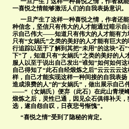
一旦产生了这样一种喜悦之情，作者就
一喜悦之情能够激活人们的自我表扬意识。
一旦产生了这样一种喜悦之情，作者还
种信念，坚信只有伟大的人才能通过暗示自
示自己伟大——知道只有伟大的人才能有力
只有“女娲氏”之类的美好的人才能有巨大
行追踪以至于了解到其把“未用”的这块“石”
下”了，知道只有“女娲氏”之类的美好的人
服人以至于说出自己发出“谁知”如何如何
自己得知了“此石自经煅炼之后”云云云云
样，自己才能实现这样一种间接的自我表扬
造成浪费的人”的“女娲氏”，做出展示自己
——“（女娲氏）便弃（此石）在此山青埂
煅炼之后，灵性已通，因见众石俱得补天，
选，遂自怨自叹，日夜悲号惭愧”。
“喜悦之情”受到了隐秘的肯定。