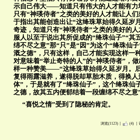
示自己伟大——知道只有伟大的人才能有力
只有“神瑛侍者”之类的美好的人才能让人
于指出其能创造出让“这绛珠草始得久延岁
奇迹，知道只有“神瑛侍者”之类的美好的
服人以至于说出其所促成的“绛珠仙子”“其
绵不尽之意”那“只”是“因”为这个“绛珠仙子
溉之德”，只有这样，自己才能实现这样一
对意味着“举止奇特的人”的“神瑛侍者”，
样一种赞美——“这绛珠草始得久延岁月。
复得雨露滋养，遂得脱却草胎木质，得换人
体”，于是就有了“绛珠仙子”，这个绛珠仙
之德，故其五内便郁结着一段缠绵不尽之意
“喜悦之情”受到了隐秘的肯定。
浏览(1123)
(4)