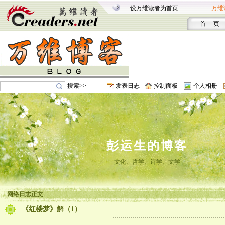
设万维读者为首页
万维
首 页
搜索>>
发表日志
控制面板
个人相册
彭运生的博客
文化、哲学、诗学、文学
网络日志正文
《红楼梦》解（1）