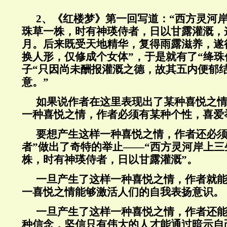
2
、《红楼梦》第一回写道：“西方灵河
珠草一株，时有神瑛侍者，日以甘露灌溉，
月。后来既受天地精华，复得雨露滋养，遂
换人形，仅修成个女体”，于是就有了“绛珠
子“只因尚未酬报灌溉之德，故其五内便郁
意。”
如果说作者在这里表现出了某种喜悦之
一种喜悦之情，作者必须有某种个性，喜爱
要想产生这样一种喜悦之情，作者还必须
者”做出了奇特的举止——“西方灵河岸上
株，时有神瑛侍者，日以甘露灌溉”。
一旦产生了这样一种喜悦之情，作者就
一喜悦之情能够激活人们的自我表扬意识。
一旦产生了这样一种喜悦之情，作者还
种信念，坚信只有伟大的人才能通过暗示自