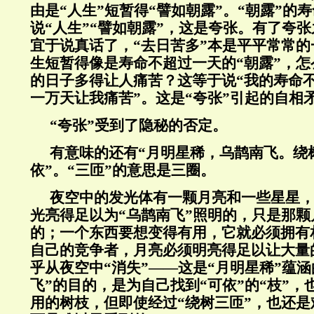
由是“人生”短暂得“譬如朝露”。“朝露”的
说“人生”“譬如朝露”，这是夸张。有了夸
宜于说真话了，“去日苦多”本是平平常常
生短暂得像是寿命不超过一天的“朝露”，
的日子多得让人痛苦？这等于说“我的寿命
一万天让我痛苦”。这是“夸张”引起的自相
“夸张”受到了隐秘的否定。
有意味的还有“月明星稀，乌鹊南飞。绕
依”。“三匝”的意思是三圈。
夜空中的发光体有一颗月亮和一些星星
光亮得足以为“乌鹊南飞”照明的，只是那
的；一个东西要想变得有用，它就必须拥有
自己的竞争者，月亮必须明亮得足以让大量
乎从夜空中“消失”——这是“月明星稀”蕴涵
飞”的目的，是为自己找到“可依”的“枝”
用的树枝，但即使经过“绕树三匝”，也还