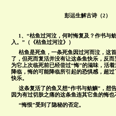
彭运生解古诗（2）
1
、“枯鱼过河泣，何时悔复及？作书与
入。”（《枯鱼过河泣》）
枯鱼是死鱼，一条死鱼因过河而泣，这
了，但死而复活并没有让这条鱼快乐，反而
为它上次临死前已经尝过“悔”的滋味，活
降临，悔的可能降临所引起的恐惧感，超过
快乐。
这条复活了的鱼又想“作书与鲂鱮”，想告
因为有过切肤之痛的这条鱼连其它鱼的悔也
“悔恨”受到了隐秘的否定。