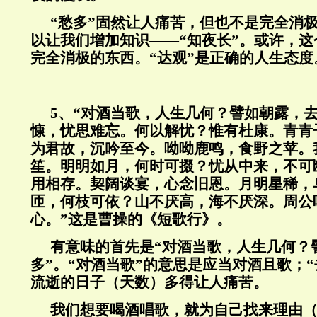
“愁多”固然让人痛苦，但也不是完全消
以让我们增加知识——“知夜长”。或许，
完全消极的东西。“达观”是正确的人生态度
5、“对酒当歌，人生几何？譬如朝露，
慷，忧思难忘。何以解忧？惟有杜康。青青
为君故，沉吟至今。呦呦鹿鸣，食野之苹。
笙。明明如月，何时可掇？忧从中来，不可
用相存。契阔谈宴，心念旧恩。月明星稀，
匝，何枝可依？山不厌高，海不厌深。周公
心。”这是曹操的《短歌行》。
有意味的首先是“对酒当歌，人生几何？
多”。“对酒当歌”的意思是应当对酒且歌；
流逝的日子（天数）多得让人痛苦。
我们想要喝酒唱歌，就为自己找来理由