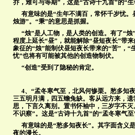
乔，难可与等期”，这是“古诗十九首”的“生
有意味的是“生年不满百，常怀千岁忧。
烛游”。“秉”的意思是抓握。
“烛”是人工物，是人类的创造。有了“烛
程度上延长“昼”，就能解除“昼短夜长”带
象征的“烛”能制伏昼短夜长带来的“苦”，“
忧”也将有可能被其他的创造物制伏。
“创造”受到了隐秘的肯定。
4
、“孟冬寒气至，北风何惨栗。愁多知
三五明月满，四五蟾兔缺。客从远方来，遗
思，下言久离别。置书怀袖中，三岁字不灭
不识察”。这是“古诗十九首”的“孟冬寒气至
有意味的是“愁多知夜长”。其字面含义
夜的漫长。