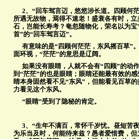
2
、“回车驾言迈，悠悠涉长道。四顾何
所遇无故物，焉得不速老！盛衰各有时，立
石，岂能长寿考？奄忽随物化，荣名以为宝
首”的“回车驾言迈”。
有意味的是“四顾何茫茫，东风摇百草”
面环视，“茫茫”的意思是辽阔。
如果没有眼睛，人就不会有
“
四顾
”
的动
到
“
茫茫
”
的也是眼睛；眼睛还能最有效的感
睛本身固然看不见
“
东风
”
，但能看见百草的
力看见这个东风。
“
眼睛
”
受到了隐秘的肯定。
3
、“生年不满百，常怀千岁忧。昼短苦
为乐当及时，何能待来兹？愚者爱惜费，但