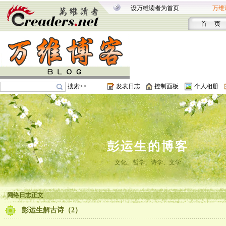
设万维读者为首页
万维
首 页
搜索>>
发表日志
控制面板
个人相册
彭运生的博客
文化、哲学、诗学、文学
网络日志正文
彭运生解古诗（2）