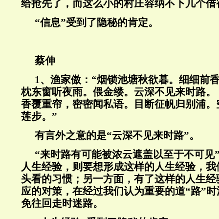
给抢先了，而这么小的村庄容纳不下几个借
“信息”受到了隐秘的肯定。
蔡伸
1
、渔家傲：“烟锁池塘秋欲暮。细细前
枕东窗听夜雨。偎金缕。云深不见来时路。
香覆重帘，密密闻私语。目断征帆归别浦。
莲步。”
有言外之意的是“云深不见来时路”。
“来时路有可能被浓云遮盖以至于不可见
人生经验，则要想形成这样的人生经验，我
头看的习惯；另一方面，有了这样的人生经
应的对策，在经过我们认为重要的道“路”
免往回走时迷路。