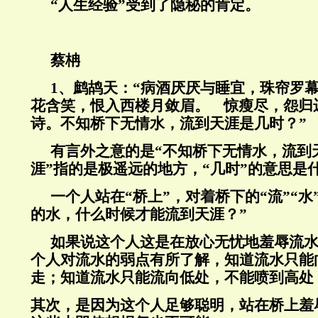
“人生经验”受到了隐秘的肯定。
蔡柟
1
、鹧鸪天：“病酒厌厌与睡宜，珠帘罗
花含笑，恨入西楼月敛眉。 惊瘦尽，怨归
诗。不知桥下无情水，流到天涯是几时？”
有言外之意的是“不知桥下无情水，流到
涯”指的是极遥远的地方，“几时”的意思是
一个人站在“桥上”，对着桥下的“流”“水
的水，什么时候才能流到天涯？”
如果说这个人这是在放心无忧地羞辱流
个人对流水的弱点有所了解，知道流水只能
走；知道流水只能流向低处，不能喷到高处
其次，是因为这个人足够聪明，站在桥上羞