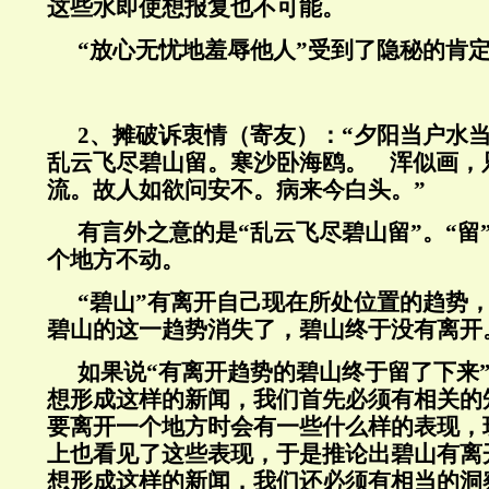
这些水即使想报复也不可能。
“放心无忧地羞辱他人”受到了隐秘的肯
2
、摊破诉衷情（寄友）：“夕阳当户水
乱云飞尽碧山留。寒沙卧海鸥。 浑似画，
流。故人如欲问安不。病来今白头。”
有言外之意的是“乱云飞尽碧山留”。“留
个地方不动。
“碧山”有离开自己现在所处位置的趋势，
碧山的这一趋势消失了，碧山终于没有离开
如果说“有离开趋势的碧山终于留了下来
想形成这样的新闻，我们首先必须有相关的
要离开一个地方时会有一些什么样的表现，
上也看见了这些表现，于是推论出碧山有离
想形成这样的新闻，我们还必须有相当的洞