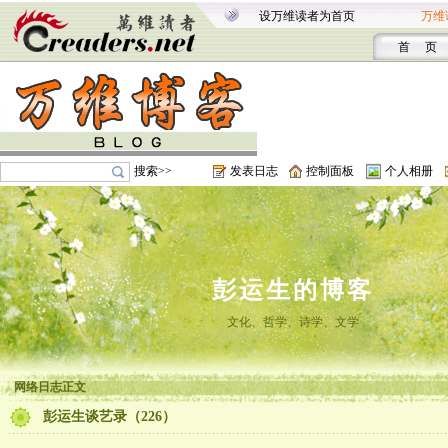
设万维读者为首页
万维
首 页
搜索>>
发表日志
控制面板
个人相册
彭运生的博客
文化、哲学、诗学、文学
网络日志正文
彭运生谈艺录（226）