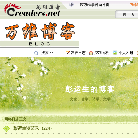
设万维读者为首页
万维
首 页
搜索>>
发表日志
控制面板
个人相册
彭运生的博客
文化、哲学、诗学、文学
网络日志正文
彭运生谈艺录（224）