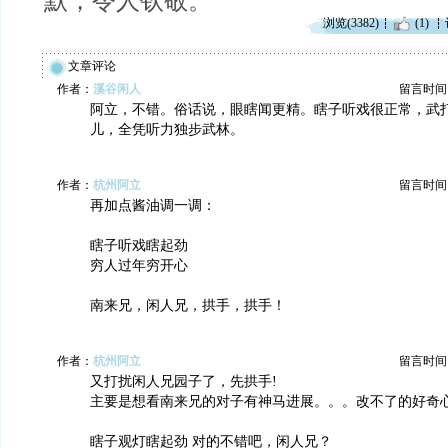
默，令人钦敬。
浏览(3382)
(1)
文章评论
作者：
溪谷闲人
留言时间：20
阿立，不错。俗话说，眼瞎闻更精。瞎子听戏很正常，武
儿，全凭听力独步武林。
作者：
杭州阿立
留言时间：20
再加点酱油调一调：
瞎子听戏瞎起劲
穷人过年穷开心
南来兄，闲人兄，拱手，拱手！
作者：
杭州阿立
留言时间：20
又打扰闲人兄园子了，先拱手!
主要是想看南来兄的对子有神马进展。。。改不了的好奇
瞎子观灯瞎起劲 对的不错吧，闲人兄？