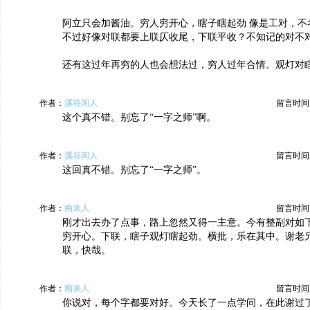
阿立只会加酱油。穷人穷开心，瞎子瞎起劲 像是工对，不
不过好像对联都要上联仄收尾，下联平收？不知记的对不
还有这过年再穷的人也会想法过，穷人过年合情。观灯对
作者：
溪谷闲人
留言时间：20
这个真不错。别忘了“一字之师”啊。
作者：
溪谷闲人
留言时间：20
这回真不错。别忘了“一字之师”。
作者：
南来人
留言时间：20
刚才出去办了点事，路上忽然又得一主意。今有整副对如
穷开心。下联，瞎子观灯瞎起劲。横批，乐在其中。谢老
联，快哉。
作者：
南来人
留言时间：20
你说对，每个字都要对好。今天长了一点学问，在此谢过