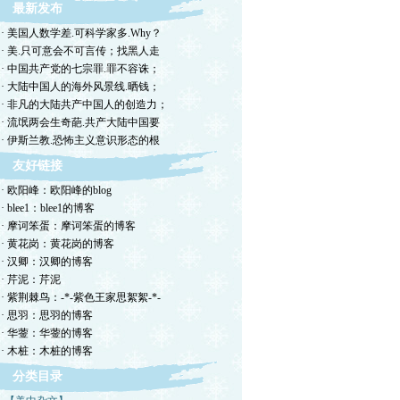
最新发布
· 美国人数学差.可科学家多.Why？
· 美.只可意会不可言传；找黑人走
· 中国共产党的七宗罪.罪不容诛；
· 大陆中国人的海外风景线.晒钱；
· 非凡的大陆共产中国人的创造力；
· 流氓两会生奇葩.共产大陆中国要
· 伊斯兰教.恐怖主义意识形态的根
友好链接
· 欧阳峰：欧阳峰的blog
· blee1：blee1的博客
· 摩诃笨蛋：摩诃笨蛋的博客
· 黄花岗：黄花岗的博客
· 汉卿：汉卿的博客
· 芹泥：芹泥
· 紫荆棘鸟：-*-紫色王家思絮絮-*-
· 思羽：思羽的博客
· 华蓥：华蓥的博客
· 木桩：木桩的博客
分类目录