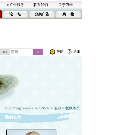
广告服务
联系我们
关于万维
论 坛
分类广告
购 物
帮助
退出
https://blog.creaders.net/u/9502/
>
复制
>
收藏本页
我的名片