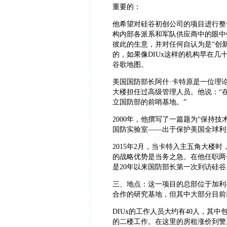
重要的：
他希望对硅谷初创公司的项目进行整
构内部各派系和军队供应商中的眼中
彼此的生意，并对任何自认为是“创新
的，如果像DIUx这样的机构早在几
谷歌地图。
美国国防部长阿什·卡特原是一位理
大楼担任过高级管理人员。他说：“
立国防部的前哨基地。”
2000年，他撰写了一篇题为“保持
国防实验室——出于保护美国全球利
2015年2月，当卡特入主五角大楼
的战略优势是当务之急。在他任职两
是20年以来国防部长第一次到访硅
三、地点：这一项目的总部位于加利
合作的研究基地，但其中大部分目前
DIUx的工作人员大约有40人，其
的二楼工作。在这里的房租涨价到警