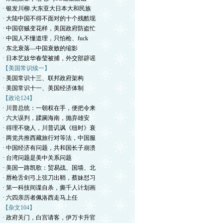
· 银发川柳.大东亚大日本大和民族
· 大陆中国不得不面对的十个残酷现
· 中国窃贼变花样，美国政府防盗忙
· 中国人不懂道理，只怕枪、fuck
· 东北衰落—中国衰败的缩影
· 日本艺妓华春莹被捕，外交部辟谣
【美国常识续一】
· 美国常识十三、联邦政府架构
· 美国常识十一、美国经济体制
【政论124】
· 川普总统：一朝权在手，便把令来
· 六大误判，蹂躏海南，抛弃雄安
· 得理不饶人，川普讥讽《纽时》衰
· 两党共推西藏旅行对等法，中国服
· 中国经济有问题，共和国长子崩溃
· 台湾问题是美中关系问题
· 美国一路凯歌：贸易战、国墙、北
· 唇枪舌剑弓上弦刀出鞘，蔡妹怼习
· 第一科技间谍自杀，撕千人计划画
· 六四亲历者佩洛西走马上任
【杂文104】
· 政府关门，白宫请客，伊万卡升官