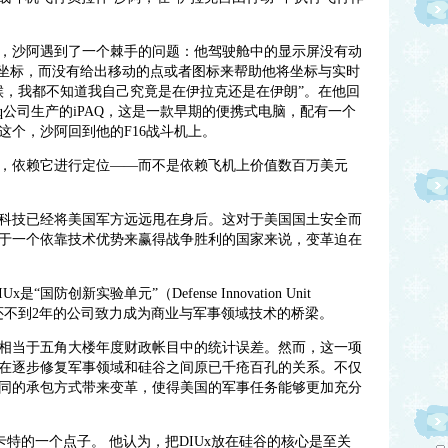
，沙阿遇到了一个棘手的问题：他驾驶舱中的显示屏没有动
面坐标，而没有给出移动的点或者图标来帮助他将坐标与实时
候，我都不知道我自己究竟是在伊拉克还是在伊朗”。在他回
aq公司生产的iPAQ，这是一款早期的便携式电脑，配有一个
这个，沙阿回到他的F16战斗机上。
，依赖它进行定位——而不是依赖飞机上价值数百万美元
科技已经将美国军方远远甩在身后。这对于美国国土安全而
于一个依靠技术优势来赢得战争胜利的国家来说，变革迫在
国防创新实验单元”（Defense Innovation Unit
新成立还不到2年的公司致力成为商业与军事领域技术的桥梁。
仅仅相当于五角大楼年度财政帐目中的统计误差。然而，这一项
在逐步修复军事领域和硅谷之间原已千疮百孔的关系。不仅
同的承包方式带来变革，使得美国的军事任务能够更加充分
卡特的一个点子。 他认为，把DIUx放在硅谷的核心是至关