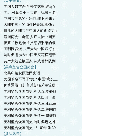
【美中杂文】
· 美国人数学差.可科学家多.Why？
· 美.只可意会不可言传；找黑人走
· 中国共产党的七宗罪.罪不容诛；
· 大陆中国人的海外风景线.晒钱；
· 非凡的大陆共产中国人的创造力；
· 流氓两会生奇葩.共产大陆中国要
· 伊斯兰教.恐怖主义意识形态的根
· 圆明园该烧.共产大陆中国该打；
· 与时俱进.大陆中国天灾花样翻新
· 共产大陆垃圾国家.从武警部队到
【美利坚合众国简史】
· 北美印第安原住民史话
· 美国革命不同于“共产中国”意义上
· 伪造通俄门.川普总统痛斥主流媒
· 美利坚合众国简史.补遗五.华盛顿
· 美利坚合众国简史.补遗四.亚当斯
· 美利坚合众国简史.补遗三.Hancoc
· 美利坚合众国简史.补遗二.美国首
· 美利坚合众国简史.补遗一.华盛顿
· 美利坚合众国简史.与时俱进之补
· 美利坚合众国简史.48.100年前.30
【插队风云】