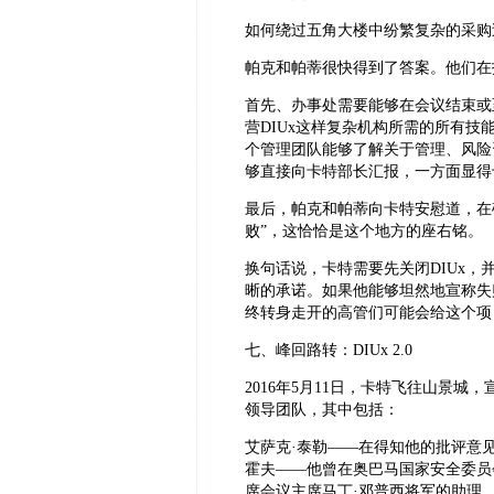
如何绕过五角大楼中纷繁复杂的采购
帕克和帕蒂很快得到了答案。他们在
首先、办事处需要能够在会议结束或
营DIUx这样复杂机构所需的所有
个管理团队能够了解关于管理、风险
够直接向卡特部长汇报，一方面显得
最后，帕克和帕蒂向卡特安慰道，在
败”，这恰恰是这个地方的座右铭。
换句话说，卡特需要先关闭DIUx
晰的承诺。如果他能够坦然地宣称失
终转身走开的高管们可能会给这个项
七、峰回路转：DIUx 2.0
2016年5月11日，卡特飞往山景城，
领导团队，其中包括：
艾萨克·泰勒——在得知他的批评意见
霍夫——他曾在奥巴马国家安全委员
席会议主席马丁·邓普西将军的助理