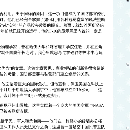
合利用。出于同样的原因，这一项目也成为了国防部官僚机
钉。他们已经完全掌握了如何利用各种冠冕堂皇的说法照顾
”或“实验”的产品投去质疑的眼光。然而，就如沙阿所坚信
十年前就已经开始运行，他的F-16的显示屏里内置的一定是
论物理学家，曾在哈佛大学和麻省理工学院任教，并在五角
在就任国防部长之时，我心里就思考过在硅谷等技术中心建
技术优势”的文章。这篇文章预见，商业领域的创新将很快超越
益的考量，国防部需要与私营部门建立崭新的关系。
时，他面临着巨大的国际危机。但他宣称，保卫美国在科技上
个月后于斯坦福大学演讲中，他宣布成立DIUx公司——这
谷。该计划于当年8月正式开始执行。
福尼亚州山景城。这里盘踞着一个庞大的美国空军与NASA
已被谷歌所占据。
中包括平民，军人和承包商——他们在一栋矮小的砖墙办公楼
卫队工作人员无法支付之前，这里曾一度是空中国民警卫队