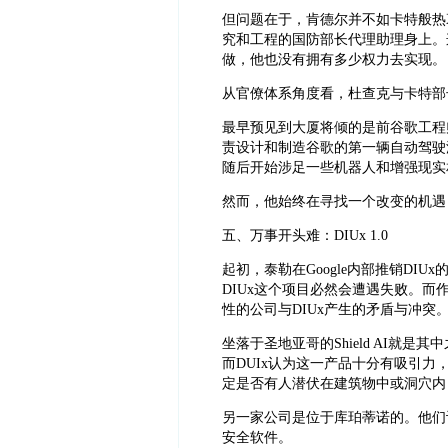
但问题在于，肯德尔并不如卡特般热
究和工程的国防部长代理助理身上。
做，他也没有拥有多少权力去实现。
从官僚体系角度看，杜查克与卡特部
最早预见到大厦将倾的是前谷歌工程
责设计和制造谷歌的第一辆自动驾驶汽
随后开始涉足一些机器人和增强现实
然而，他始终在寻找一个改变的机遇
五、万事开头难：DIUx 1.0
起初，泰勒在Google内部推销DI
DIUx这个项目必然会遭遇失败。
性的公司与DIUx产生的矛盾与冲突
坐落于圣地亚哥的Shield AI就
而DUIx认为这一产品十分有吸引
定是否有人潜伏在建筑物中或洞穴内
另一家公司是位于库珀蒂诺的。他们
安全软件。