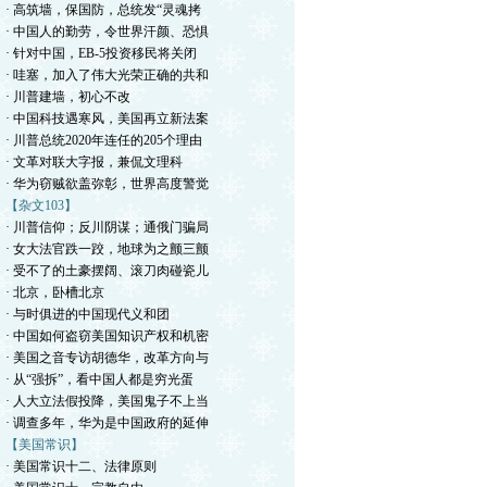
· 高筑墙，保国防，总统发“灵魂拷
· 中国人的勤劳，令世界汗颜、恐惧
· 针对中国，EB-5投资移民将关闭
· 哇塞，加入了伟大光荣正确的共和
· 川普建墙，初心不改
· 中国科技遇寒风，美国再立新法案
· 川普总统2020年连任的205个理由
· 文革对联大字报，兼侃文理科
· 华为窃贼欲盖弥彰，世界高度警觉
【杂文103】
· 川普信仰；反川阴谋；通俄门骗局
· 女大法官跌一跤，地球为之颤三颤
· 受不了的土豪摆阔、滚刀肉碰瓷儿
· 北京，卧槽北京
· 与时俱进的中国现代义和团
· 中国如何盗窃美国知识产权和机密
· 美国之音专访胡德华，改革方向与
· 从“强拆”，看中国人都是穷光蛋
· 人大立法假投降，美国鬼子不上当
· 调查多年，华为是中国政府的延伸
【美国常识】
· 美国常识十二、法律原则