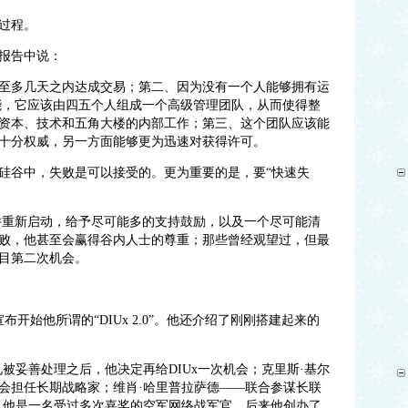
过程。
报告中说：
至多几天之内达成交易；第二、因为没有一个人能够拥有运
技能，它应该由四五个人组成一个高级管理团队，从而使得整
资本、技术和五角大楼的内部工作；第三、这个团队应该能
十分权威，另一方面能够更为迅速对获得许可。
硅谷中，失败是可以接受的。更为重要的是，要“快速失
，并重新启动，给予尽可能多的支持鼓励，以及一个尽可能清
败，他甚至会赢得谷内人士的尊重；那些曾经观望过，但最
目第二次机会。
宣布开始他所谓的“DIUx 2.0”。他还介绍了刚刚搭建起来的
被妥善处理之后，他决定再给DIUx一次机会；克里斯·基尔
会担任长期战略家；维肖·哈里普拉萨德——联合参谋长联
，他是一名受过多次嘉奖的空军网络战军官，后来他创办了