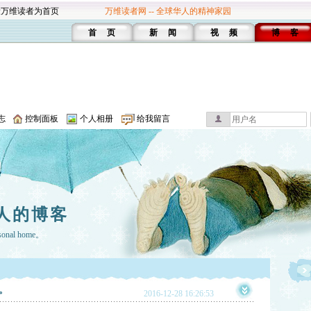
设万维读者为首页
万维读者网 -- 全球华人的精神家园
首 页
新 闻
视 频
博 客
志
控制面板
个人相册
给我留言
人的博客
rsonal home。
。
2016-12-28 16:26:53