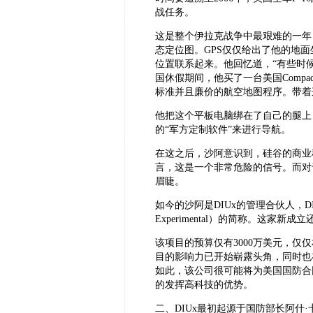
战任务。
这是整个伊拉克战争中最艰难的一年
态定位图。GPS仅仅给出了他的地
位置联系起来。他回忆道，“有些时
国休假期间，他买了一台美国Comp
标准并且廉价的航空地图程序。带着
他把这个平板电脑绑在了自己的腿上
的“军方定制软件”来进行导航。
在这之后，沙阿意识到，硅谷的商业
言，这是一个非常危险的信号。而对
眉睫。
如今的沙阿是DIUx的管理合伙人，DIUx是“
Experimental）的简称。这家
该项目的预算仅有3000万美元，
目的影响力已开始崭露头角，同时也
如此，该公司很可能将为美国国防合
的发挥高科技的优势。
二、DIUx最初起源于国防部长阿什·