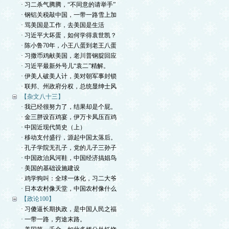
· 习二杀气腾腾，“不同意的请举手”
· 钢铝关税敲中国，一带一路雪上加
· 骂美国是工作，去美国是生活
· 习近平大坏蛋，如何学得袁世凯？
· 陈小鲁70年，小王八蛋到老王八蛋
· 习撒币鸡献美国，老川普钢腚回应
· 习近平最新外号儿“袁二”精解。
· 伊美人破美人计，美对朝军事封锁
· 联邦、州政府分权，总统显绅士风
【杂文八十三】
· 我已经很努力了，结果却是个屁。
· 金三胖设百鸡宴，伊万卡凤压百鸡
· 中国近现代简史（上）
· 移动支付盛行，源起中国太落后。
· 孔子学院无孔子，党的儿子三孙子
· 中国政治风河鞋，中国经济搞娼鸟
· 美国的基础设施建设
· 鸡学狗叫：全球一体化，习二大爷
· 日本农村像天堂，中国农村像什么
【政论100】
· 习傻逼长期执政，是中国人民之福
· 一带一路，穷途末路。