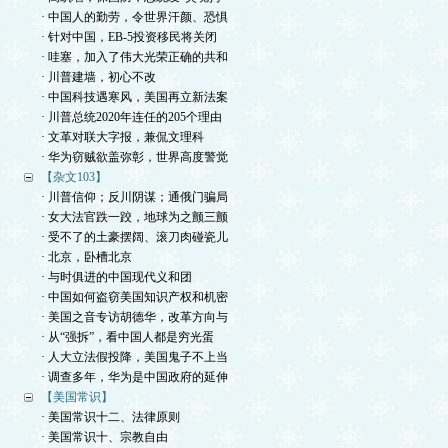
· 中国人的勤劳，令世界汗颜、恐惧
· 针对中国，EB-5投资移民将关闭
· 哇塞，加入了伟大光荣正确的共和
· 川普建墙，初心不改
· 中国科技遇寒风，美国再立新法案
· 川普总统2020年连任的205个理由
· 文革对联大字报，兼侃文理科
· 华为窃贼欲盖弥彰，世界高度警觉
【杂文103】
· 川普信仰；反川阴谋；通俄门骗局
· 女大法官跌一跤，地球为之颤三颤
· 受不了的土豪摆阔、滚刀肉碰瓷儿
· 北京，卧槽北京
· 与时俱进的中国现代义和团
· 中国如何盗窃美国知识产权和机密
· 美国之音专访胡德华，改革方向与
· 从“强拆”，看中国人都是穷光蛋
· 人大立法假投降，美国鬼子不上当
· 调查多年，华为是中国政府的延伸
【美国常识】
· 美国常识十二、法律原则
· 美国常识十、宗教自由