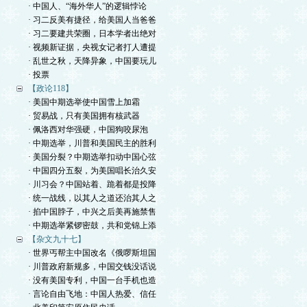
· 中国人、“海外华人”的逻辑悖论
· 习二反美有捷径，给美国人当爸爸
· 习二要建共荣圈，日本学者出绝对
· 视频新证据，央视女记者打人遭提
· 乱世之秋，天降异象，中国要玩儿
· 投票
【政论118】
· 美国中期选举使中国雪上加霜
· 贸易战，只有美国拥有核武器
· 佩洛西对华强硬，中国狗咬尿泡
· 中期选举，川普和美国民主的胜利
· 美国分裂？中期选举扣动中国心弦
· 中国四分五裂，为美国唱长治久安
· 川习会？中国站着、跪着都是投降
· 统一战线，以其人之道还治其人之
· 掐中国脖子，中兴之后美再施禁售
· 中期选举紧锣密鼓，共和党锦上添
【杂文九十七】
· 世界丐帮主中国改名《俄啰斯坦国
· 川普政府新规多，中国交钱没话说
· 没有美国专利，中国一台手机也造
· 言论自由飞地：中国人热爱、信任