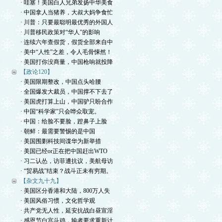
· 哇塞！美国白人兄弟发扬中华美食
· 中国拿人当猪养，大叔大妈争食忙
· 川普：只要最聪明最优秀的外国人
· 川普移民政策对“华人”的影响
· 连续六年查假货，假货全部来自中
· 美中“人性”之差，令人毛骨悚然！
· 美国打你没商量，中国枪响就投降
【政论120】
· 美国限期整改，中国点头哈腰
· 全国爆发大裁员，中国撑不下去了
· 美国虎打算上山，中国驴只盼合作
· 中国“科学家”只会哗众取宠。
· 中国：给脸不要脸，蹬鼻子上脸
· 朝鲜：最需要警惕的是中国
· 美国围剿科技间谍华为新举措
· 美国已经or正在把中国赶出WTO
· 习二认怂，访菲遭抗议，美航母访
· “贸易战”结束？战斗正未有穷期。
【杂文九十九】
· 美国区分香港和大陆，800万人失
· 美国风俗习惯，文化哲学观
· 共产党无人性，延安抗战白昼宣淫
· 感恩节白宫斗鸡，输者要求重新计