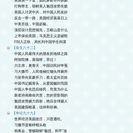
· 美国第一千金，如此多娇分外妖娆
· 打狗带主，朝鲜美人魅惑攻势失败
· 美国人讨厌中共，对中国人民友好
· 反击一带一路，美国经济蒸蒸日上
· 中美开战，中国必输。
· 顶层设计思想领先，王岐山是什么
· 上帝保佑美国，马克思主义是破鞋
· FBI入正轨，局长列中国学生间谍
【杂文八十二】
· 中国人民最伟大的朋友的地狱之路
· 阿弥陀佛，善哉呀，罪过！
· 川主席，奥青天，中国访民好申冤
· 习大撒币，人民领袖扛锄头拜厕所
· 习皇帝向富豪开刀，蔡太监向百姓
· 中国书记贱骨头，从爱国贼到骂国
· 中国人争先恐后移民，究竟为什么
· 新老诗画雅俗共赏，您的背影我的
· 魅惑攻势媚力四射，艳压全球摄人
· 美国建国根基，信仰和祈祷。
【争论九十九】
· 世界经济美国坐庄，川普通吃。
· 习撒币是银样蜡头枪
· 韩奥会，警惕朝鲜“魅惑、和平”攻