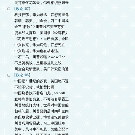
· 无可奈何花落去，似曾相识燕归来
【政论107】
· 科技扫荡，华为难逃、联想阿里危
· 韩朝、韩美、川金会，习二中国成
· 金三“服软”？川普以不变应万变
· 贸易战火蔓延，美国祭《经济权力
· 《习近平思想》：自己有病，全民
· 中兴休克，华为病危，联想死亡……
· 中兴崩塌，华为也在劫难逃。
· 一石二鸟、川普戏猴？we will se
· 不是贸易战，是世界规则之战
· 川金会紧锣密鼓，美日韩紧密沟通
【政论106】
· 中国是21世纪的苏联，美国绝不退
· 不怕不识货，就怕货比货
· 中国烧香找不着庙门儿，we will
· 宜将剩勇追穷寇，不可沽名学霸王
· 川普总统打先锋，世界对中国警醒
· 朝核问题，川普要的是时间和空间
· 身段放软嘴巴硬，博鳌论坛孤独求
· 川普巧用贸易战，习二中国胆寒
· 美中，风马牛不相及，怎能交配？