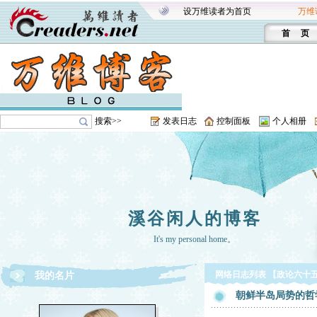
设万维读者为首页
万维
首 页
搜索>>
发表日志
控制面板
个人相册
溪谷闲人的博客
It's my personal home。
网络日志列表 【政论六十
我的名片
朝鲜半岛局势的哲