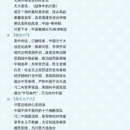
· 北美印第安原住民史话
· 天大喜讯，《战争中的川普》
· 谣言？假作真时真亦假，浪从风起
· 雾霾迎皇军，高层透露安倍访华细
· 赞比亚民怨高涨，中国=希特勒
· 川普下令，中国被踢出5G标准制定
【政论117】
· 美中对抗，订婚结束，中国方寸大
· 信息化战争：狼群问世、导弹开花
· 现代文明美国开启，政党没有治国
· 贸易战中国必输，政治战苟延残喘
· 中期选举：共和党升温，民主党艰
· 白宫：社会主义应扔进历史垃圾箱
· 经济脱钩打击中国，美国高招迭出
· 退出中导有理，严防中国干涉大选
· 习二向世界宣战，美国向中国宣战
· 退出“中导条约”，只为对付中国
【杂文九十六】
· 川普总统的心灵鸡汤
· 中国不得不面对的十个残酷现实
· 习二中国耍流氓，皇军终结对华援
· 皇帝女儿不愁嫁，大豆转战东南亚
· 难民犯境，为川普大选加分