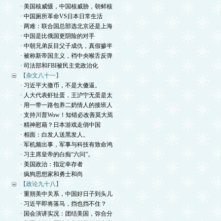
· 美国核威慑，中国核威胁，朝鲜核
· 中国厕所革命VS日本日常生活
· 两难：联合国总部选北京还是上海
· 中国是比俄国更阴险的对手
· 中朝兄弟反目父子成仇，真假掺半
· 被称新帝国主义，裆中央喉舌反弹
· 司法部和FBI被民主党政治化
【杂文八十一】
· 习近平大撒币，不是大傻逼。
· 人大代表虾扯蛋，王沪宁无蛋是太
· 用一带一路包养二奶情人的接班人
· 支持川普Wow！知错必改善莫大焉
· 精神慰藉？日本游戏走俏中国
· 相面：白发人送黑发人。
· 军机频出事，军事与科技有致命鸿
· 习主席皇帝的白痴“六问”。
· 美国政治：指定幸存者
· 疯狗思想家和勇士和尚
【政论九十八】
· 重朔美中关系，中国好日子到头儿
· 习近平即将落马，挡也挡不住？
· 国会演讲实况：团结美国，弥合分