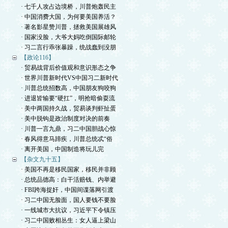
· 七千人攻占边境桥，川普炮轰民主
· 中国消费大国，为何要美国养活？
· 著名影星赞川普，拯救美国展雄风
· 国家没脸，大爷大妈吃倒国际邮轮
· 习二言行乖张暴躁，统战蠢到没朋
【政论116】
· 贸易战背后价值观和意识形态之争
· 世界川普新时代VS中国习二新时代
· 川普总统招数高，中国朋友狗咬狗
· 进退皆输要“硬扛”，明抢暗偷耍流
· 美中两国持久战，贸易谈判虾扯蛋
· 美中脱钩是政治制度对决的前奏
· 川普一言九鼎，习二中国胆战心惊
· 春风得意马蹄疾，川普总统忒“俗
· 离开美国，中国制造将玩儿完
【杂文九十五】
· 美国不再是移民国家，移民并非顾
· 总统品德高：白干活赔钱、内举避
· FBI跨海捉奸，中国间谍落网引渡
· 习二中国无脸面，国人要钱不要脸
· 一线城市大抗议，习近平下令镇压
· 习二中国败相丛生：女人逼上梁山