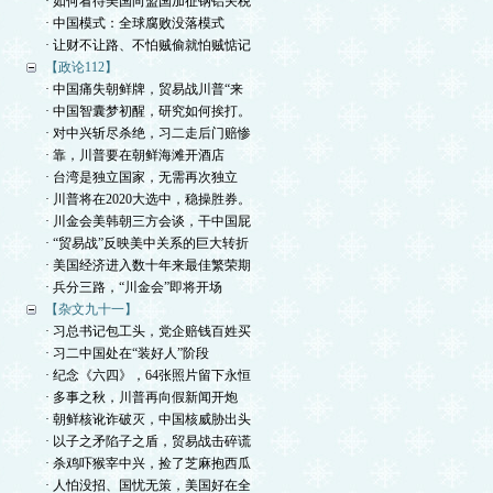
· 如何看待美国向盟国加征钢铝关税
· 中国模式：全球腐败没落模式
· 让财不让路、不怕贼偷就怕贼惦记
【政论112】
· 中国痛失朝鲜牌，贸易战川普“来
· 中国智囊梦初醒，研究如何挨打。
· 对中兴斩尽杀绝，习二走后门赔惨
· 靠，川普要在朝鲜海滩开酒店
· 台湾是独立国家，无需再次独立
· 川普将在2020大选中，稳操胜券。
· 川金会美韩朝三方会谈，干中国屁
· “贸易战”反映美中关系的巨大转折
· 美国经济进入数十年来最佳繁荣期
· 兵分三路，“川金会”即将开场
【杂文九十一】
· 习总书记包工头，党企赔钱百姓买
· 习二中国处在“装好人”阶段
· 纪念《六四》，64张照片留下永恒
· 多事之秋，川普再向假新闻开炮
· 朝鲜核讹诈破灭，中国核威胁出头
· 以子之矛陷子之盾，贸易战击碎谎
· 杀鸡吓猴宰中兴，捡了芝麻抱西瓜
· 人怕没招、国忧无策，美国好在全