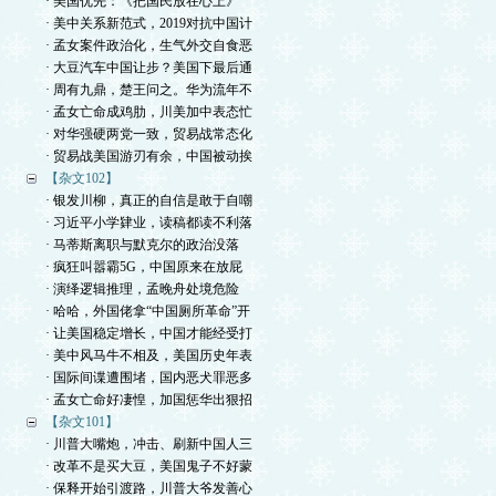
· 美国优先：《把国民放在心上》
· 美中关系新范式，2019对抗中国计
· 孟女案件政治化，生气外交自食恶
· 大豆汽车中国让步？美国下最后通
· 周有九鼎，楚王问之。华为流年不
· 孟女亡命成鸡肋，川美加中表态忙
· 对华强硬两党一致，贸易战常态化
· 贸易战美国游刃有余，中国被动挨
【杂文102】
· 银发川柳，真正的自信是敢于自嘲
· 习近平小学肄业，读稿都读不利落
· 马蒂斯离职与默克尔的政治没落
· 疯狂叫嚣霸5G，中国原来在放屁
· 演绎逻辑推理，孟晚舟处境危险
· 哈哈，外国佬拿“中国厕所革命”开
· 让美国稳定增长，中国才能经受打
· 美中风马牛不相及，美国历史年表
· 国际间谍遭围堵，国内恶犬罪恶多
· 孟女亡命好凄惶，加国惩华出狠招
【杂文101】
· 川普大嘴炮，冲击、刷新中国人三
· 改革不是买大豆，美国鬼子不好蒙
· 保释开始引渡路，川普大爷发善心