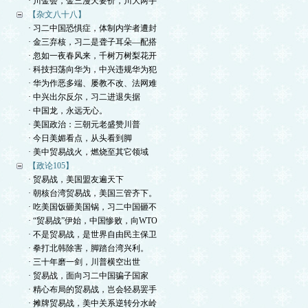
· 川金会，金三漫天要价，川大两手
【杂文八十八】
· 习二中国恐惧症，体制内学者遭封
· 金三弃核，习二是聋子耳朵—配搭
· 忽如一夜春风来，千树万树梨花开
· 科技扫荡向华为，中兴违规华为犯
· 华为作恶多端、屡教不改、法网难
· 中兴出尔反尔，习二进退失据
· 中国龙，永远无心。
· 美国政治：三朝元老盛赞川普
· 今日美媚看点，从头看到脚
· 美中贸易战火，燃烧至其它领域
【政论105】
· 贸易战，美国盟友遍天下
· 朝核台湾贸易战，美国三管齐下。
· 吃美国饭砸美国锅，习二中国砸不
· “贸易战”伊始，中国惨败，向WTO
· 不是贸易战，是世界自由民主保卫
· 拳打北韩除害，脚踏台湾兴利。
· 三十年磨一剑，川普横空出世
· 贸易战，面向习二中国骗子国家
· 精心布局的贸易战，岂会轻易罢手
· 摊牌贸易战，美中关系逆转分水岭