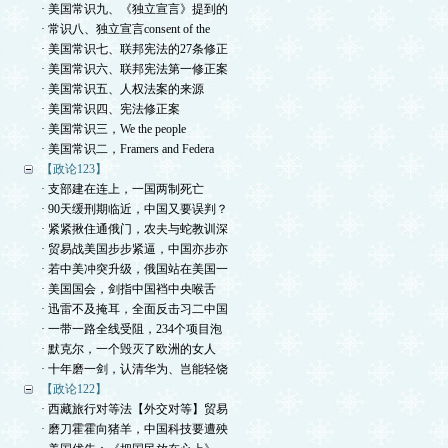
· 美国常识九、《独立宣言》提到的
· 常识八、独立宣言consent of the
· 美国常识七、联邦宪法的27条修正
· 美国常识六、联邦宪法第一修正案
· 美国常识五、人权法案的来源
· 美国常识四、宪法修正案
· 美国常识三，We the people
· 美国常识二，Framers and Federa
【政论123】
· 支部建在连上，一国两制死亡
· 90天缓刑期临近，中国又要误判？
· 紧紧揪住通俄门，农夫与蛇教训深
· 贸易战美国步步紧逼，中国亦步亦
· 若中美冲突升级，俄国站在美国一
· 美国国会，剑指中国裆中央喉舌
· 迅雷不及掩耳，全面反击习二中国
· 一带一路全线受阻，234个项目泡
· 默克尔，一个毁灭了欧洲的女人
· 十年磨一剑，认清华为、岂能轻饶
【政论122】
· 西藏旅行对等法【外交对等】贸易
· 磨刀霍霍向猪羊，中国科技要遭殃