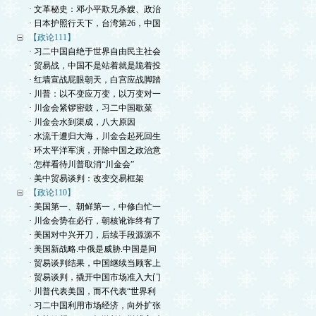
· 文革秘史：邓小平欺兄杀嫂、政治
· 日本护照行天下，台湾第26，中国
【政论111】
· 习二中国自绝于世界自由民主社会
· 贸易战，中国不是站着就是跪着投
· 红墙宣战屁眼朝天，白宫应战脚踏
· 川普：以不变应万变，以万变对一
· 川金会紧锣密鼓，习二中国歇菜
· 川金会水到渠成，八大原因
· 水流千遭归大海，川金会起死回生
· 环太平洋军演，开除中国之政治意
· 怎样看待川普取消“川金会”
· 美中贸易谈判：改变交易框架
【政论110】
· 美国第一、朝鲜第一，中修白忙一
· 川金会势在必行，朝核讹诈终有了
· 美国对中兴开刀，后续手段源源不
· 美国新战略.中俄是威胁.中国是间
· 贸易谈判结果，中国继续当顾客上
· 贸易谈判，撬开中国市场准入大门
· 川普代表美国，而不代表“世界利
· 习二中国利用市场经济，向外扩张