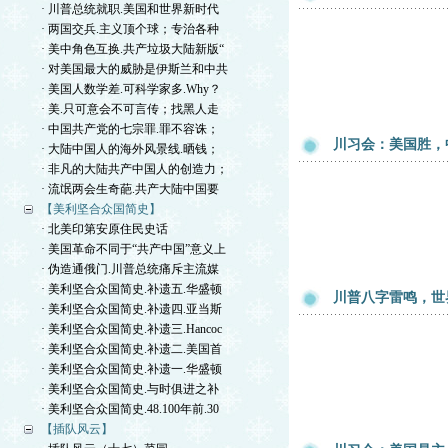
· 川普总统就职.美国和世界新时代
· 两国交兵.主义顶个球；专治各种
· 美中角色互换.共产垃圾大陆新版“
· 对美国最大的威胁是伊斯兰和中共
· 美国人数学差.可科学家多.Why？
· 美.只可意会不可言传；找黑人走
· 中国共产党的七宗罪.罪不容诛；
川习会：美国胜，
· 大陆中国人的海外风景线.晒钱；
· 非凡的大陆共产中国人的创造力；
· 流氓两会生奇葩.共产大陆中国要
【美利坚合众国简史】
· 北美印第安原住民史话
· 美国革命不同于“共产中国”意义上
· 伪造通俄门.川普总统痛斥主流媒
· 美利坚合众国简史.补遗五.华盛顿
川普八字雷鸣，世
· 美利坚合众国简史.补遗四.亚当斯
· 美利坚合众国简史.补遗三.Hancoc
· 美利坚合众国简史.补遗二.美国首
· 美利坚合众国简史.补遗一.华盛顿
· 美利坚合众国简史.与时俱进之补
· 美利坚合众国简史.48.100年前.30
【插队风云】