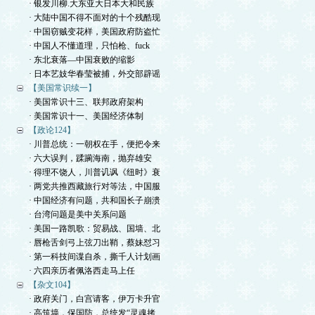
· 银发川柳.大东亚大日本大和民族
· 大陆中国不得不面对的十个残酷现
· 中国窃贼变花样，美国政府防盗忙
· 中国人不懂道理，只怕枪、fuck
· 东北衰落—中国衰败的缩影
· 日本艺妓华春莹被捕，外交部辟谣
【美国常识续一】
· 美国常识十三、联邦政府架构
· 美国常识十一、美国经济体制
【政论124】
· 川普总统：一朝权在手，便把令来
· 六大误判，蹂躏海南，抛弃雄安
· 得理不饶人，川普讥讽《纽时》衰
· 两党共推西藏旅行对等法，中国服
· 中国经济有问题，共和国长子崩溃
· 台湾问题是美中关系问题
· 美国一路凯歌：贸易战、国墙、北
· 唇枪舌剑弓上弦刀出鞘，蔡妹怼习
· 第一科技间谍自杀，撕千人计划画
· 六四亲历者佩洛西走马上任
【杂文104】
· 政府关门，白宫请客，伊万卡升官
· 高筑墙，保国防，总统发“灵魂拷