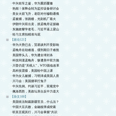
· 中兴前车之鉴，华为重蹈覆辙
· 热闹！保释会转为监控设备研讨会
· 美女火箭飞升，老臣对付穆勒通俄
· 孟被捕，张跳楼，光刻机厂着火
· 伊朗中兴双出卖，抓孟晚舟证据确
· 东施效颦学老毛，习近平逼上梁山
· 给习主席拍精准马屁
【政论121】
· 华为大势已去，贸易谈判不受影响
· 孟晚舟在劫难逃，缓刑期日子难熬
· 美国带头儿，华为遭全球封杀
· 科技间谍孟晚舟，惨遭美中双方抛
· 川普仍是“关税人”，WTO面临改革
· 高科技震慑，美国给中国上课
· 华为女儿被捕，习明泽成美国人质
· 川习会：美国搂草打兔子
· 中兴先例。约谈习近平，双规党中
· 佩洛西胜，美政坛亲台反中力道大
【杂文100】
· 美国依法制裁新疆官员，什么法？
· 中国大豆兵败，金融核弹成绞索
· 听其言观其行，川习会掌握“共识