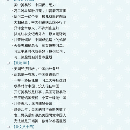
· 美中贸易战，中国反击乏力
· 习二盼星星盼月亮，川普磨刀霍霍
· 给习二一亿个赞，猴儿戏胜过翻白
· 大相径庭，中美都说联合国不行了
· 只许皇帝放火，不许州官点灯
· 扒光红衣女记者外衣，原来是野鸡
· 川普烧锅炉，中国成热锅上的蚂蚁
· 火箭男和糟老头，抛弃破鞋习二。
· 习近平新时代就是好（原创歌词，
· 习二热脸愣贴川普冷屁股
【政论101】
· 美国经济好转，中国内外备战
· 两韩统一有戏，中国惨遭抛弃
· 一带一路招魂幡，习二大爷狂敛财
· 联手对付中国，没人信任中国
· 开打贸易战是好事，美国可轻易取
· 开征钢铝国安税，小菜一碟涮中国
· 川普表示，愿与朝鲜会谈
· 过去25年，美国的对华策略失败了
· 袁二两头强奸激怒美国两党中国人
· 宪法就是开裆裤，修修补补露屁股
【杂文八十四】