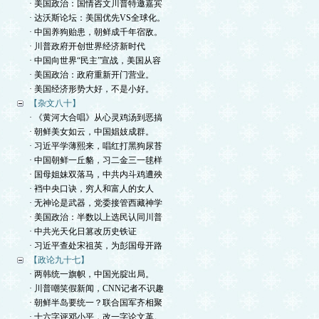
· 美国政治：国情咨文川普特邀嘉宾
· 达沃斯论坛：美国优先VS全球化。
· 中国养狗贻患，朝鲜成千年宿敌。
· 川普政府开创世界经济新时代
· 中国向世界“民主”宣战，美国从容
· 美国政治：政府重新开门营业。
· 美国经济形势大好，不是小好。
【杂文八十】
· 《黄河大合唱》从心灵鸡汤到恶搞
· 朝鲜美女如云，中国娼妓成群。
· 习近平学薄熙来，唱红打黑狗尿苔
· 中国朝鲜一丘貉，习二金三一毬样
· 国母姐妹双落马，中共内斗鸡遭殃
· 裆中央口诀，穷人和富人的女人
· 无神论是武器，党委接管西藏神学
· 美国政治：半数以上选民认同川普
· 中共光天化日篡改历史铁证
· 习近平查处宋祖英，为彭国母开路
【政论九十七】
· 两韩统一旗帜，中国光腚出局。
· 川普嘲笑假新闻，CNN记者不识趣
· 朝鲜半岛要统一？联合国军齐相聚
· 十六字评邓小平，改一字论文革。