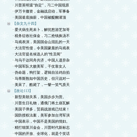
· 川普英明退“协定”，习二中国现原
· 伊万卡撤资，金融战启动，军事备
· 美国釜底抽薪，中国被醍醐灌顶
【杂文九十四】
· 爱犬病生死未卜，解忧愁游芝加哥
· 税务征收社保金，习二抢钱换汤不
· 马戏表演，美国国会山混乱的一天
· 大法官性侵，令美国蒙羞的马戏表
· 大法官提名候选人的“性丑闻”
· 与乌干达同舟共济，中国人遗弃杂
· 中国军队大败美军，干仗靠女人
· 伪命题，狗打架，逻辑自洽鸡自掐
· 马蒂斯熟知中国历史，但只说对一
· 美呆了、酷毙了，一颦一笑气质天
【政论113】
· 新型美朝关系，美国步步为营。
· 川普生日礼物，通俄门将土崩瓦解
· 美国子弹多，贸易战游戏已结束！
· 国防授权法案，美军参加台湾军演
· 中国表示，中国不是美国的情妇。
· 精打细算川金会，川普时代新标志
· 中国的开放、全球化，就是个笑话