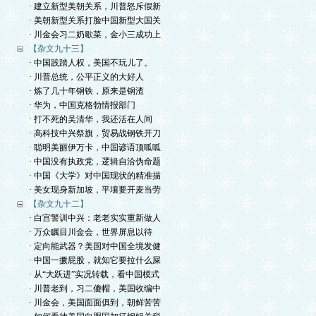
· 建立新型美朝关系，川普怒斥假新
· 美朝新型关系打脸中国新型大国关
· 川金会习二奶歇菜，金小三成功上
【杂文九十三】
· 中国践踏人权，美国不玩儿了。
· 川普总统，公平正义的大好人
· 炼了几十年钢铁，原来是钢渣
· 华为，中国克格勃情报部门
· 打不死的吴清华，我还活在人间
· 高科技中兴祭旗，贸易战钢铁开刀
· 聪明美丽伊万卡，中国谚语顶呱呱
· 中国没有执政党，逻辑自洽伪命题
· 中国《大学》对中国现状的精准描
· 美女现身新加坡，平壤要开麦当劳
【杂文九十二】
· 白宫警训中兴：老老实实重新做人
· 万众瞩目川金会，世界屏息以待
· 定向能武器？美国对中国全境发健
· 中国一撅屁股，就知它要拉什么屎
· 从“大跃进”实况转载，看中国模式
· 川普老到，习二傻帽，美国收编中
· 川金会，美国面面俱到，朝鲜苦苦