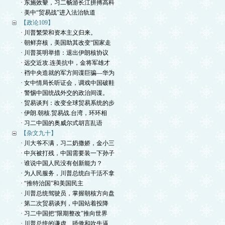
· 东施效颦，习二畅游长江拼搏高科
· 美中“贸易战”进入法治轨道
【政论109】
· 川普繁荣和资本主义归来。
· 朝鲜弃核，美国助其改变“国家走
· 川普英明举措：退出伊朗核协议
· 远交近攻.连美抗中，金将军雄才
· 裆中央造就的军方间谍巨骗—华为
· 女中情局长听证会，调戏中国破鞋
· 警惕中国统战外交的政治间谍。
· 贸易谈判：改变全球贸易系统的步
· 伊朗.朝核.贸易战.台湾，环环相
· 习二中国的奥威尔式胡言乱语
【杂文九十】
· 川大爷不满，习二奶撒娇，金小三
· 中兴被打残，中国需要装一下孙子
· 谁说中国人民没有创新能力？
· 为人民服务，川普总统白干活不拿
· “推特治国”和美国民主
· 川普总统驾驶员，掌握朝核方向盘
· 第二次贸易谈判，中国站着投降
· 习二中国把“限期整改”推向世界
· 川普总统的谦虚、骄傲和吹牛逼