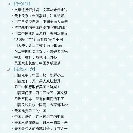
【政论104】
· 文革遗风虾扯蛋，文革从未停止过
· 美中关系：全面敌对、注重结果。
· 习二自信变自淫，中国全面大跃进
· 贸易战中的美国内部“拥抱熊猫派”
· 习二中国挑起贸易战，美国双鹰捉
· “无核化”与“全面弃核”完全不同
· 川大爷：金三弃核？we will see
· 习二中国吃美国饭，不敢砸美国锅
· 中国，枪杆子成就习二野心
· 美国鹰击长空，中国梦成噩梦
【杂文八十六】
· 川普老板，中国二奶，朝鲜小三
· 川普麾下，又一美人政坛新秀
· 习二中国想取代美国？姥姥！
· 川普西门庆，习二武大郎，英文潘
· 习近平同志，没有你我们活不了
· 川普关税只收中国滴，大家都Happ
· 美国戏弄习二的中国
· 中国足球烂，烂不过习二的中国
· 美国不悬崖勒马，何不一脚踹下悬
· 美国最伟大的总统川普，没有之一