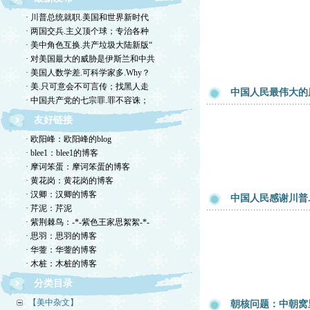
· 川普总统就职.美国和世界新时代
· 两国交兵.主义顶个球；专治各种
· 美中角色互换.共产垃圾大陆新版“
· 对美国最大的威胁是伊斯兰和中共
· 美国人数学差.可科学家多.Why？
· 美.只可意会不可言传；找黑人走
中国人民最伟大的
· 中国共产党的七宗罪.罪不容诛；
友好链接
· 欧阳峰：欧阳峰的blog
· blee1：blee1的博客
· 摩诃笨蛋：摩诃笨蛋的博客
· 黄花岗：黄花岗的博客
· 汉卿：汉卿的博客
中国人民感谢川普
· 芹泥：芹泥
· 紫荆棘鸟：-*-紫色王家思絮絮-*-
· 思羽：思羽的博客
· 华蓥：华蓥的博客
· 木桩：木桩的博客
分类目录
【美中杂文】
朝核问题：中朝窝