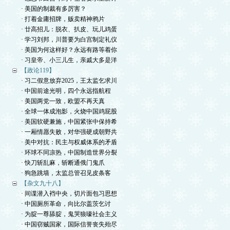
· 美国的制裁有多厉害？
· 打着金庸招牌，贩卖精神鸦片
· 廿高招儿：脱衣、扒皮、玩儿鸡蛋
· 学习刘邦，川普要为白宫制定礼仪
· 美国为何这样好？永远有路等着你
· 习皇帝、小三儿生，亲戚大多是洋
【政论119】
· 习二假意放弃2025，王太监乞求川
· 中国前途光明，四个永远指航程
· 美国两党一致，欧盟不再天真
· 全球一体成泡影，火烧中国鸡屁股
· 美国软硬兼施，中国紧张中保持希
· 一厢情愿失败，对华强硬成朝野共
· 美中对抗：民主与权威体系的矛盾
· 环球不同凉热，中国制造世界分裂
· 快刀斩乱麻，斩断通俄门鬼爪
· 狗急跳墙，太监总管召见皮条客
【杂文九十八】
· 间谍潜入裆中央，切片面包习思想
· 中国厕所革命，向比尔盖茨乞讨
· 为腚一尊舔腚，鬼哭狼嚎社会主义
· 中国窃贼国家，国际信誉丧失殆尽