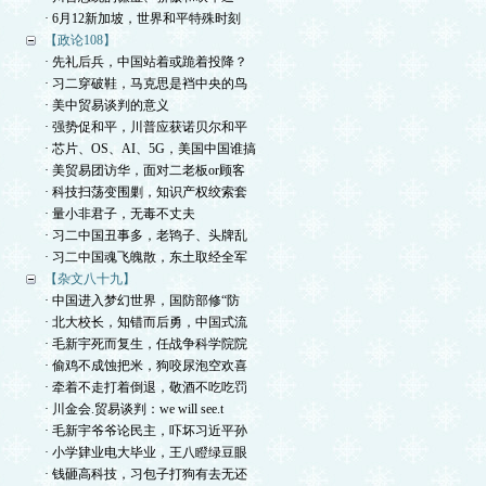
· 6月12新加坡，世界和平特殊时刻
【政论108】
· 先礼后兵，中国站着或跪着投降？
· 习二穿破鞋，马克思是裆中央的鸟
· 美中贸易谈判的意义
· 强势促和平，川普应获诺贝尔和平
· 芯片、OS、AI、5G，美国中国谁搞
· 美贸易团访华，面对二老板or顾客
· 科技扫荡变围剿，知识产权绞索套
· 量小非君子，无毒不丈夫
· 习二中国丑事多，老鸨子、头牌乱
· 习二中国魂飞魄散，东土取经全军
【杂文八十九】
· 中国进入梦幻世界，国防部修“防
· 北大校长，知错而后勇，中国式流
· 毛新宇死而复生，任战争科学院院
· 偷鸡不成蚀把米，狗咬尿泡空欢喜
· 牵着不走打着倒退，敬酒不吃吃罚
· 川金会.贸易谈判：we will see.t
· 毛新宇爷爷论民主，吓坏习近平孙
· 小学肄业电大毕业，王八瞪绿豆眼
· 钱砸高科技，习包子打狗有去无还