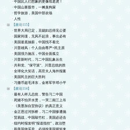
· 中国比人们想象的更像纸老虎！
· 中国山寨股市，一摊臭狗屎
· 哲学旅游，美国中部农场
· 人性
【政论115】
· 世界大局已定，丑媳妇总得见公婆
· 国家间谍，无风不起浪，事出必有
· 美国釜底抽薪，中国找不着北
· 川普雄风：个人自由尊严+民主原
· 美国强力施压，中国全面孤立
· 川普新时代，习二中国乱象丛生
· 共和党、“保守派“、川普总统的胜
· 全球化大笑话，高官夫人海外报案
· 美国民主的巨大胜利
· 习撒币超毛泽东，金将军学邓小平
【政论114】
· 最有人样儿总统，警告习二中国
· 死猪不怕开水烫，一哭二闹三上吊
· 《美墨加自贸协议》的真正意义
· 金正恩过河拆桥，习二中国惨遭抛
· 贸易战，中国敲竹杠，美国必还击
· 纽约时报发明“报道指控”，政治堕
· 和美国做买卖，必须按美国规矩来