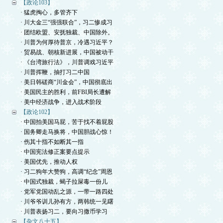
【政论103】
· 猛虎掏心，多管齐下
· 川大金三“强强联合”，习二惨成习
· 团结欧盟、安抚独裁、中国除外。
· 川普为何厚待普京，冷遇习近平？
· 贸易战、朝核新进展，中国被动干
· 《台湾旅行法》，川普调戏习近平
· 川普挥鞭，抽打习二中国
· 美日韩磋商“川金会”，中国彻底出
· 美国民主的胜利，前FBI局长遭解
· 美中经济战争，进入战术阶段
【政论102】
· 中国拍美国马屁，苦于找不着屁股
· 国务卿走马换将，中国胆战心惊！
· 伤其十指不如断其一指
· 中国宪法修正案要点提示
· 美国优先，推动人权
· 习二狗年大赞狗，高调“纪念”周恩
· 中国式独裁，蝎子拉屎毒一份儿
· 党军党国动乱之源，一带一路四处
· 川爷爷训儿孙有方，两韩统一见曙
· 川普表扬习二，要向习撒币学习
【杂文八十五】