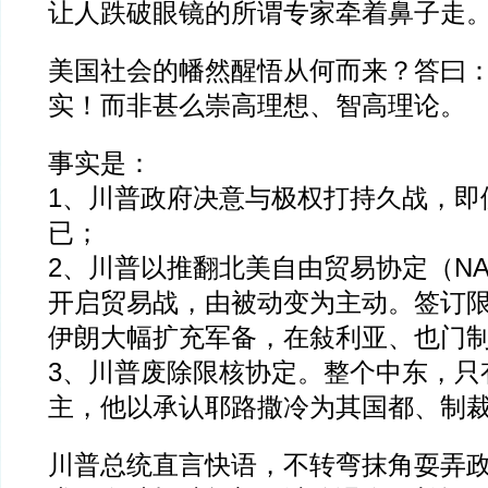
让人跌破眼镜的所谓专家牵着鼻子走
美国社会的幡然醒悟从何而来？答曰
实！而非甚么崇高理想、智高理论。
事实是：
1、川普政府决意与极权打持久战，即
已；
2、川普以推翻北美自由贸易协定（NA
开启贸易战，由被动变为主动。签订
伊朗大幅扩充军备，在敍利亚、也门
3、川普废除限核协定。整个中东，只
主，他以承认耶路撒冷为其国都、制
川普总统直言快语，不转弯抹角耍弄