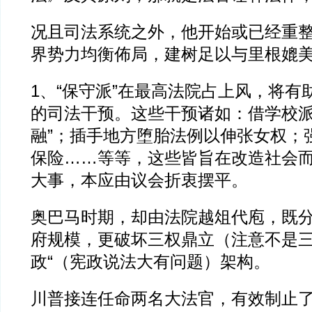
况且司法系统之外，他开始或已经重
界势力均衡佈局，建树足以与里根媲
1、“保守派”在最高法院占上风，将有
的司法干预。这些干预诸如：借学校派
融”；插手地方堕胎法例以伸张女权；
保险……等等，这些皆旨在改造社会
大事，本应由议会折衷摆平。
奥巴马时期，却由法院越俎代庖，既
府规模，更破坏三权鼎立（注意不是三
政“（宪政说法大有问题）架构。
川普接连任命两名大法官，有效制止