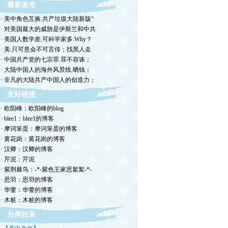
最新发布
· 美中角色互换.共产垃圾大陆新版“
· 对美国最大的威胁是伊斯兰和中共
· 美国人数学差.可科学家多.Why？
· 美.只可意会不可言传；找黑人走
· 中国共产党的七宗罪.罪不容诛；
· 大陆中国人的海外风景线.晒钱；
· 非凡的大陆共产中国人的创造力；
友好链接
· 欧阳峰：欧阳峰的blog
· blee1：blee1的博客
· 摩诃笨蛋：摩诃笨蛋的博客
· 黄花岗：黄花岗的博客
· 汉卿：汉卿的博客
· 芹泥：芹泥
· 紫荆棘鸟：-*-紫色王家思絮絮-*-
· 思羽：思羽的博客
· 华蓥：华蓥的博客
· 木桩：木桩的博客
分类目录