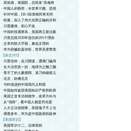
· 高筑墙，保国防，总统发“灵魂拷
· 中国人的勤劳，令世界汗颜、恐惧
· 针对中国，EB-5投资移民将关闭
· 哇塞，加入了伟大光荣正确的共和
· 川普建墙，初心不改
· 中国科技遇寒风，美国再立新法案
· 川普总统2020年连任的205个理由
· 文革对联大字报，兼侃文理科
· 华为窃贼欲盖弥彰，世界高度警觉
【杂文103】
· 川普信仰；反川阴谋；通俄门骗局
· 女大法官跌一跤，地球为之颤三颤
· 受不了的土豪摆阔、滚刀肉碰瓷儿
· 北京，卧槽北京
· 与时俱进的中国现代义和团
· 中国如何盗窃美国知识产权和机密
· 美国之音专访胡德华，改革方向与
· 从“强拆”，看中国人都是穷光蛋
· 人大立法假投降，美国鬼子不上当
· 调查多年，华为是中国政府的延伸
【美国常识】
· 美国常识十二、法律原则