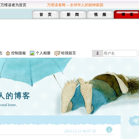
设万维读者为首页
万维读者网 -- 全球华人的精神家园
首 页
新 闻
视 频
博 客
志
控制面板
个人相册
给我留言
人的博客
rsonal home。
2016-12-21 06:07:39