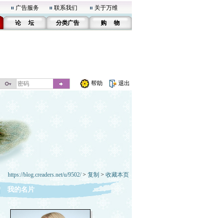
广告服务
联系我们
关于万维
论 坛
分类广告
购 物
帮助
退出
https://blog.creaders.net/u/9502/
>
复制
>
收藏本页
我的名片