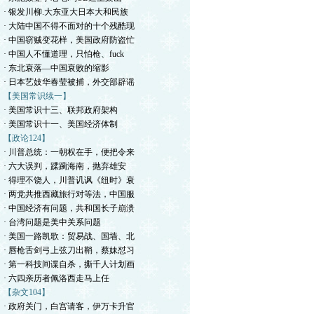
· 银发川柳.大东亚大日本大和民族
· 大陆中国不得不面对的十个残酷现
· 中国窃贼变花样，美国政府防盗忙
· 中国人不懂道理，只怕枪、fuck
· 东北衰落—中国衰败的缩影
· 日本艺妓华春莹被捕，外交部辟谣
【美国常识续一】
· 美国常识十三、联邦政府架构
· 美国常识十一、美国经济体制
【政论124】
· 川普总统：一朝权在手，便把令来
· 六大误判，蹂躏海南，抛弃雄安
· 得理不饶人，川普讥讽《纽时》衰
· 两党共推西藏旅行对等法，中国服
· 中国经济有问题，共和国长子崩溃
· 台湾问题是美中关系问题
· 美国一路凯歌：贸易战、国墙、北
· 唇枪舌剑弓上弦刀出鞘，蔡妹怼习
· 第一科技间谍自杀，撕千人计划画
· 六四亲历者佩洛西走马上任
【杂文104】
· 政府关门，白宫请客，伊万卡升官