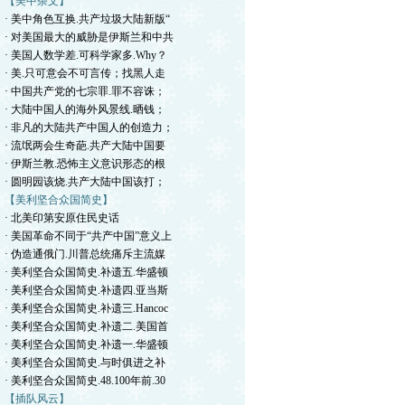
【美中杂文】
· 美中角色互换.共产垃圾大陆新版“
· 对美国最大的威胁是伊斯兰和中共
· 美国人数学差.可科学家多.Why？
· 美.只可意会不可言传；找黑人走
· 中国共产党的七宗罪.罪不容诛；
· 大陆中国人的海外风景线.晒钱；
· 非凡的大陆共产中国人的创造力；
· 流氓两会生奇葩.共产大陆中国要
· 伊斯兰教.恐怖主义意识形态的根
· 圆明园该烧.共产大陆中国该打；
【美利坚合众国简史】
· 北美印第安原住民史话
· 美国革命不同于“共产中国”意义上
· 伪造通俄门.川普总统痛斥主流媒
· 美利坚合众国简史.补遗五.华盛顿
· 美利坚合众国简史.补遗四.亚当斯
· 美利坚合众国简史.补遗三.Hancoc
· 美利坚合众国简史.补遗二.美国首
· 美利坚合众国简史.补遗一.华盛顿
· 美利坚合众国简史.与时俱进之补
· 美利坚合众国简史.48.100年前.30
【插队风云】